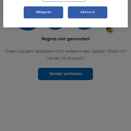
Weigeren
Akkoord
Pagina niet gevonden!
Geen zorgen! Iedereen mist weleens een spijker. Klaar om
verder te klussen?
Verder winkelen