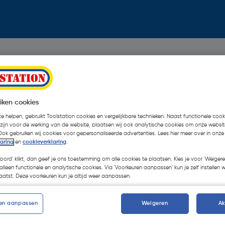
iken cookies
e helpen, gebruikt Toolstation cookies en vergelijkbare technieken. Naast functionele cooki
 zijn voor de werking van de website, plaatsen wij ook analytische cookies om onze websit
Ook gebruiken wij cookies voor gepersonaliseerde advertenties. Lees hier meer over in onze
laring
en
cookieverklaring
.
koord' klikt, dan geef je ons toestemming om alle cookies te plaatsen. Kies je voor 'Weigere
alleen functionele en analytische cookies. Via 'Voorkeuren aanpassen' kun je zelf instellen 
atst. Deze voorkeuren kun je altijd weer aanpassen.
en aanpassen
Weigeren
A
Oops!