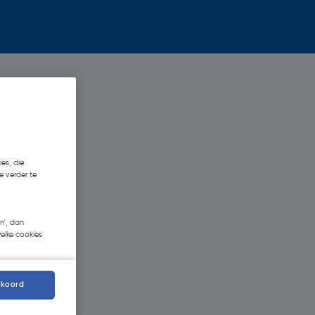
es, die
e verder te
n', dan
welke cookies
kkoord