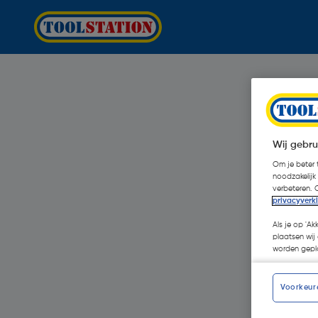
Wij gebru
Om je beter t
noodzakelijk
verbeteren. 
privacyverk
Als je op 'Ak
plaatsen wij 
worden gepla
Voorkeur