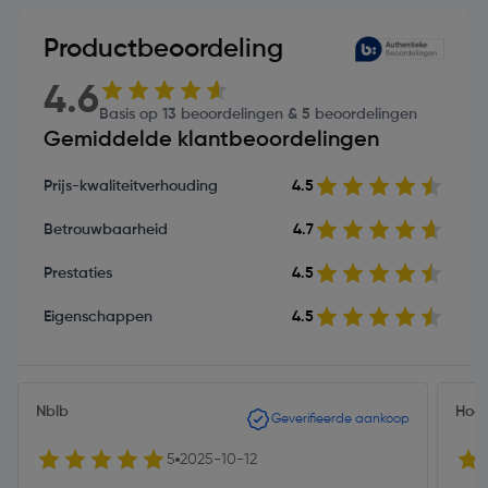
Productbeoordeling
4.6
Basis op 13 beoordelingen & 5 beoordelingen
Gemiddelde klantbeoordelingen
Prijs-kwaliteitverhouding
4.5
Betrouwbaarheid
4.7
Prestaties
4.5
Eigenschappen
4.5
Nblb
Hoek
Geverifieerde aankoop
5
2025-10-12