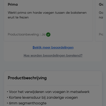
Prima
Goe
Werkt prima om harde voegen tussen de bakstenen
Goed
eruit te frezen
nauw
Productaanbeveling : Ja
Prod
Bekijk meer beoordelingen
Hoe worden beoordelingen berekend?
Productbeschrijving
• Voor het verwijderen van voegen in metselwerk
• Kortere levensduur bij zanderige voegen
• 6mm segmenthoogte