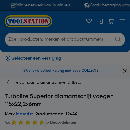
Winkelnetwerk van 16 winkels
Gratis bezorging vana
Selecteer een vestiging
5% click & collect korting met code COLLECT5
Terug naar
Diamantschijven&nbsp;
Turbolite Superior diamantschijf voegen
115x22,2x6mm
Merk
Marcrist
Productcode: 12444
4.6
13 Beoordelingen