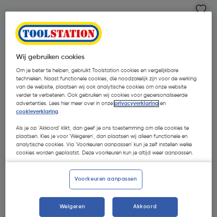
Wij gebruiken cookies
Om je beter te helpen, gebruikt Toolstation cookies en vergelijkbare
technieken. Naast functionele cookies, die noodzakelijk zijn voor de werking
van de website, plaatsen wij ook analytische cookies om onze website
verder te verbeteren. Ook gebruiken wij cookies voor gepersonaliseerde
advertenties. Lees hier meer over in onze
privacyverklaring
en
cookieverklaring
.
Als je op 'Akkoord' klikt, dan geef je ons toestemming om alle cookies te
plaatsen. Kies je voor 'Weigeren', dan plaatsen wij alleen functionele en
analytische cookies. Via 'Voorkeuren aanpassen' kun je zelf instellen welke
cookies worden geplaatst. Deze voorkeuren kun je altijd weer aanpassen.
€ 31,85
| Excl. btw € 26,32
Voorkeuren aanpassen
Selecteer winkel - Bekijk voorraadniveaus en haal binnen 10
Weigeren
Akkoord
minuten op