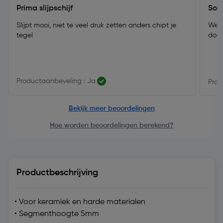
Prima slijpschijf
Soms
Slijpt mooi, niet te veel druk zetten anders chipt je
Werk
tegel
door
Productaanbeveling : Ja
Prod
Bekijk meer beoordelingen
Hoe worden beoordelingen berekend?
Productbeschrijving
• Voor keramiek en harde materialen
• Segmenthoogte 5mm