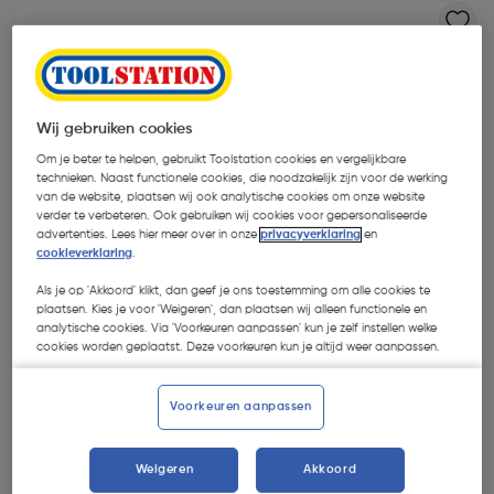
Wij gebruiken cookies
Om je beter te helpen, gebruikt Toolstation cookies en vergelijkbare
technieken. Naast functionele cookies, die noodzakelijk zijn voor de werking
van de website, plaatsen wij ook analytische cookies om onze website
verder te verbeteren. Ook gebruiken wij cookies voor gepersonaliseerde
advertenties. Lees hier meer over in onze
privacyverklaring
en
cookieverklaring
.
Als je op 'Akkoord' klikt, dan geef je ons toestemming om alle cookies te
plaatsen. Kies je voor 'Weigeren', dan plaatsen wij alleen functionele en
analytische cookies. Via 'Voorkeuren aanpassen' kun je zelf instellen welke
cookies worden geplaatst. Deze voorkeuren kun je altijd weer aanpassen.
€ 10,46
| Excl. btw € 8,64
Voorkeuren aanpassen
Kies productvariant
(3)
Weigeren
Akkoord