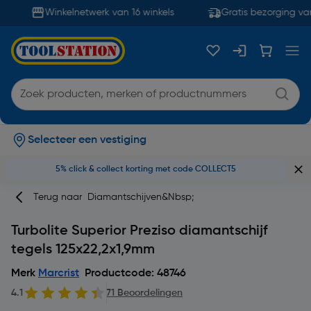
Winkelnetwerk van 16 winkels
Gratis bezorging van
Selecteer een vestiging
5% click & collect korting met code COLLECT5
Terug naar
Diamantschijven&nbsp;
Turbolite Superior Preziso diamantschijf
tegels 125x22,2x1,9mm
Merk
Marcrist
Productcode: 48746
4.1
71 Beoordelingen