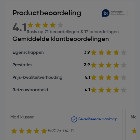
Productbeoordeling
4.1
Basis op 71 beoordelingen & 17 beoordelingen
Gemiddelde klantbeoordelingen
Eigenschappen
3.9
Prestaties
3.9
Prijs-kwaliteitverhouding
4.1
Betrouwbaarheid
4.1
Mari klusser
Man
Geverifieerde aankoop
5
2026-04-11