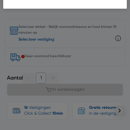
Selecteer winkel - Bekijk voorraadniveaus en haal binnen 10
minuten op
Selecteer vestiging
Geen voorraad beschikbaar
Aantal
In winkelwagen
16
Vestigingen
Gratis retourneren
Click & Collect
10min
in de vestigingen