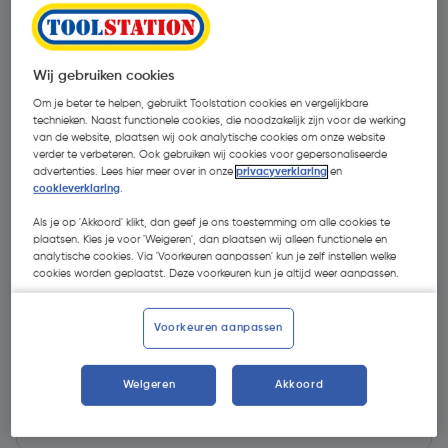
Wij gebruiken cookies
Om je beter te helpen, gebruikt Toolstation cookies en vergelijkbare
technieken. Naast functionele cookies, die noodzakelijk zijn voor de werking
van de website, plaatsen wij ook analytische cookies om onze website
verder te verbeteren. Ook gebruiken wij cookies voor gepersonaliseerde
advertenties. Lees hier meer over in onze
privacyverklaring
en
cookieverklaring
.
Als je op 'Akkoord' klikt, dan geef je ons toestemming om alle cookies te
plaatsen. Kies je voor 'Weigeren', dan plaatsen wij alleen functionele en
analytische cookies. Via 'Voorkeuren aanpassen' kun je zelf instellen welke
cookies worden geplaatst. Deze voorkeuren kun je altijd weer aanpassen.
€ 0,85
| Excl. btw € 0,70
Voorkeuren aanpassen
Weigeren
Akkoord
Kies productvariant
(2)