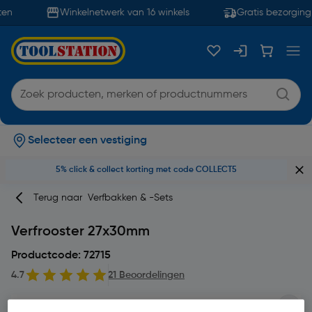
en
Winkelnetwerk van 16 winkels
Gratis bezorging 
Selecteer een vestiging
5% click & collect korting met code COLLECT5
Terug naar
Verfbakken & -sets
Verfrooster 27x30mm
Productcode: 72715
4.7
21 Beoordelingen