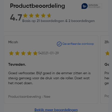
Productbeoordeling
4.7
Basis op 21 beoordelingen & 2 beoordelingen
Micah
ZRo
Geverifieerde aankoop
5
2021-01-29
Tevreden.
Goe
Goed verfrooster. Blijf goed in de emmer zitten en is
Prim
stevig genoeg voor de druk van de roller. Doet wat
hem 
het moet doen.
gebr
Prod
Productaanbeveling : Nee
Bekijk meer beoordelingen