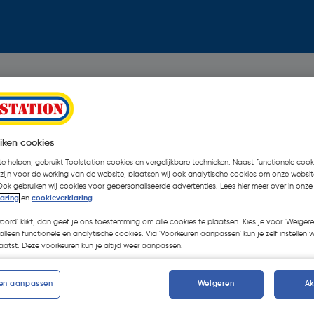
iken cookies
e helpen, gebruikt Toolstation cookies en vergelijkbare technieken. Naast functionele cooki
 zijn voor de werking van de website, plaatsen wij ook analytische cookies om onze websit
Ook gebruiken wij cookies voor gepersonaliseerde advertenties. Lees hier meer over in onze
laring
en
cookieverklaring
.
koord' klikt, dan geef je ons toestemming om alle cookies te plaatsen. Kies je voor 'Weigere
alleen functionele en analytische cookies. Via 'Voorkeuren aanpassen' kun je zelf instellen 
atst. Deze voorkeuren kun je altijd weer aanpassen.
en aanpassen
Weigeren
A
Oops!