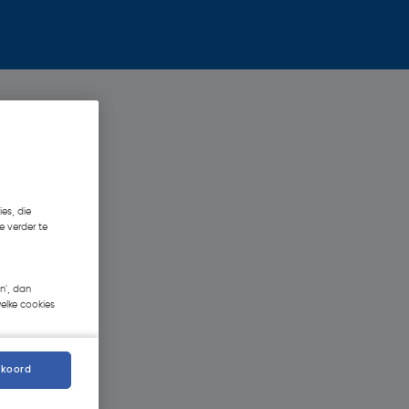
es, die
e verder te
n', dan
welke cookies
kkoord