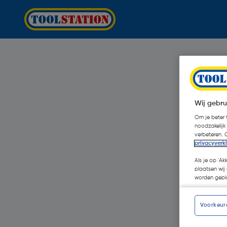
Wij gebru
Om je beter t
noodzakelijk
verbeteren. 
privacyverk
Als je op 'Ak
plaatsen wij 
worden gepla
Voorkeur