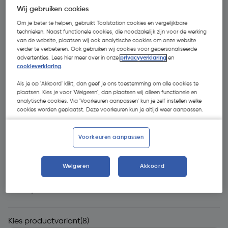
Wij gebruiken cookies
Om je beter te helpen, gebruikt Toolstation cookies en vergelijkbare
technieken. Naast functionele cookies, die noodzakelijk zijn voor de werking
van de website, plaatsen wij ook analytische cookies om onze website
verder te verbeteren. Ook gebruiken wij cookies voor gepersonaliseerde
advertenties. Lees hier meer over in onze
privacyverklaring
en
cookieverklaring
.
Als je op 'Akkoord' klikt, dan geef je ons toestemming om alle cookies te
plaatsen. Kies je voor 'Weigeren', dan plaatsen wij alleen functionele en
analytische cookies. Via 'Voorkeuren aanpassen' kun je zelf instellen welke
cookies worden geplaatst. Deze voorkeuren kun je altijd weer aanpassen.
Voorkeuren aanpassen
Weigeren
Akkoord
€ 2,44
| Excl. btw € 2,02
Kies productvariant
(8)