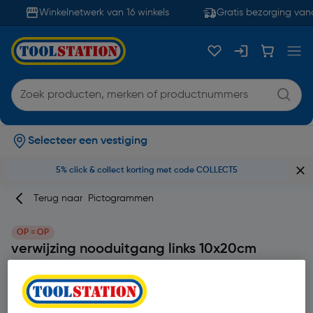
Winkelnetwerk van 16 winkels
Gratis bezorging vana
Selecteer een vestiging
5% click & collect korting met code COLLECT5
Terug naar
Pictogrammen
OP = OP
verwijzing nooduitgang links 10x20cm
sticker *
Productcode: 71426