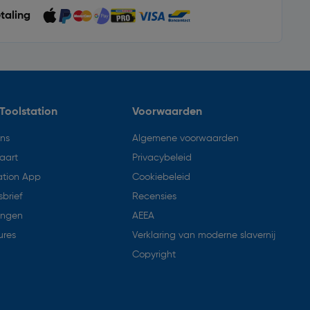
etaling
Toolstation
Voorwaarden
ons
Algemene voorwaarden
aart
Privacybeleid
ation App
Cookiebeleid
brief
Recensies
ingen
AEEA
ures
Verklaring van moderne slavernij
Copyright