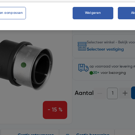
Kies productvariant
(1)
en aanpassen
Weigeren
A
Selecteer winkel - Bekijk v
Selecteer vestiging
op voorraad
voor levering
20+
voor bezorging
Aantal
- 15 %