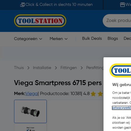
Click & Collect in slechts 10 minuten
Wi
Bulk Deals
Blogs
Dea
Categorieën
Merken
|
Thuis
Installatie
Fittingen
Persfittingen
Viega 
Viega Smartpress 6715 pers koppel
Wij gebru
Om je beter t
Merk:
Viega
| Productcode: 10381
| 4.8
| S
noodzakelijk
verbeteren. 
privacyverk
Als je op 'Ak
plaatsen wij 
worden gepla