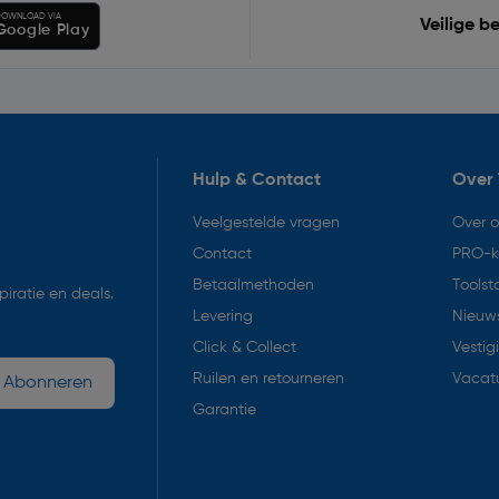
OWNLOAD VIA
Veilige b
Google Play
Hulp & Contact
Over 
Veelgestelde vragen
Over 
Contact
PRO-k
Betaalmethoden
Toolst
iratie en deals.
Levering
Nieuws
Click & Collect
Vestig
Ruilen en retourneren
Vacat
Abonneren
Garantie