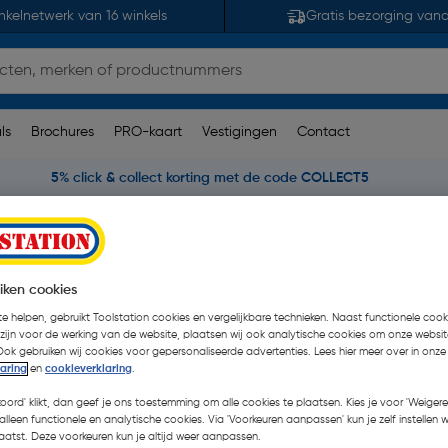
nkelnetwerk van 16 winkels
Gratis bezorging van
ls
Brochures
PRO-kaart
Vestigingen
Contact
5% click & collect korting met de code COLLECT5
Smartpress 6715 pers koppeling
ing 20mm
iken cookies
e helpen, gebruikt Toolstation cookies en vergelijkbare technieken. Naast functionele cooki
tuk
 zijn voor de werking van de website, plaatsen wij ook analytische cookies om onze websit
€ 7,68
Ook gebruiken wij cookies voor gepersonaliseerde advertenties. Lees hier meer over in onze
laring
en
cookieverklaring
.
€ 6,50
| Excl. btw € 5,37
koord' klikt, dan geef je ons toestemming om alle cookies te plaatsen. Kies je voor 'Weigere
alleen functionele en analytische cookies. Via 'Voorkeuren aanpassen' kun je zelf instellen 
atst. Deze voorkeuren kun je altijd weer aanpassen.