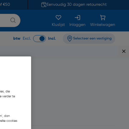
af €50
Eenvoudig 30 dagen retourrecht
Kluslijst
Inloggen
Winkelwagen
btw
Excl.
Incl.
Selecteer een vestiging
es, die
e verder te
n', dan
welke cookies