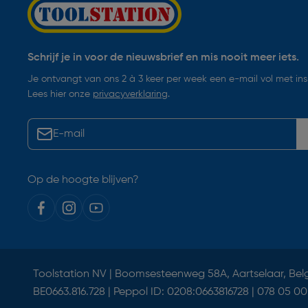
Schrijf je in voor de nieuwsbrief en mis nooit meer iets.
Je ontvangt van ons 2 à 3 keer per week een e-mail vol met insp
Lees hier onze
privacyverklaring
.
Op de hoogte blijven?
Toolstation NV | Boomsesteenweg 58A, Aartselaar, Bel
BE0663.816.728 | Peppol ID: 0208:0663816728 | 078 05 00