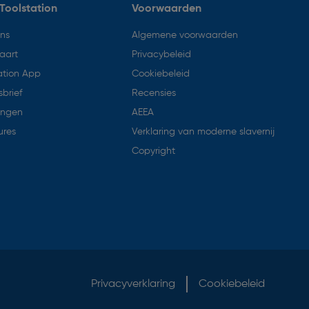
Toolstation
Voorwaarden
ons
Algemene voorwaarden
aart
Privacybeleid
ation App
Cookiebeleid
brief
Recensies
ingen
AEEA
ures
Verklaring van moderne slavernij
Copyright
Privacyverklaring
Cookiebeleid