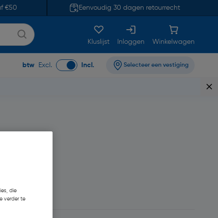
af €50
Eenvoudig 30 dagen retourrecht
Kluslijst
Inloggen
Winkelwagen
btw
Excl.
Incl.
Selecteer een vestiging
es, die
e verder te