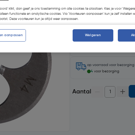
Kies productvariant
(4)
koord' klikt, dan geef je ons toestemming om alle cookies te plaatsen. Kies je voor 'Weigere
alleen functionele en analytische cookies. Via 'Voorkeuren aanpassen' kun je zelf instellen 
atst. Deze voorkeuren kun je altijd weer aanpassen.
en aanpassen
Weigeren
A
Selecteer winkel - Bekijk voo
Selecteer vestiging
op voorraad
voor bezorgin
4
voor bezorging
Aantal