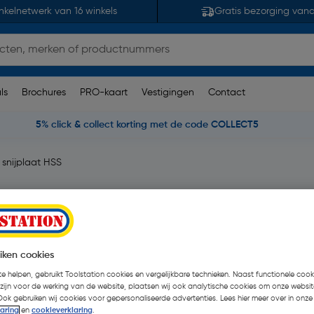
nkelnetwerk van 16 winkels
Gratis bezorging van
ls
Brochures
PRO-kaart
Vestigingen
Contact
5% click & collect korting met de code COLLECT5
l snijplaat HSS
eoordelingen
| Stuk
iken cookies
€ 3,76
| Excl. btw € 3,11
e helpen, gebruikt Toolstation cookies en vergelijkbare technieken. Naast functionele cooki
 zijn voor de werking van de website, plaatsen wij ook analytische cookies om onze websit
Ook gebruiken wij cookies voor gepersonaliseerde advertenties. Lees hier meer over in onze
laring
en
cookieverklaring
.