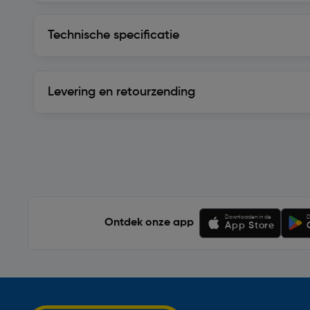
Technische specificatie
Technische specificatie
Levering en retourzending
Levering en retourzending
Soortgelijke artikelen
Downloaden in de
D
Ontdek onze app
App Store