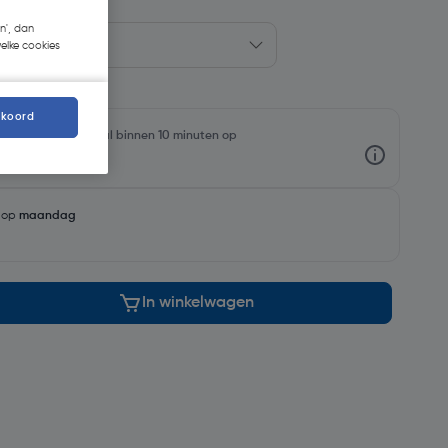
n', dan
welke cookies
kkoord
rraadniveaus en haal binnen 10 minuten op
g op
maandag
In winkelwagen