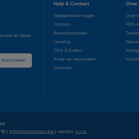
Hulp & Contact
Over 
Veelgestelde vragen
Over 
Contact
PRO-k
Betaalmethoden
Toolst
iratie en deals.
Levering
Nieuws
Click & Collect
Vestig
Ruilen en retourneren
Vacat
Abonneren
Garantie
gië
 96 |
info@toolstation.be
| version:
5.2.24