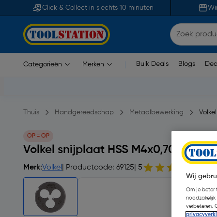
Click & Collect in slechts 10 minuten
Wi
Bulk Deals
Blogs
Dea
Categorieën
Merken
|
Thuis
Handgereedschap
Metaalbewerking
Volke
OP = OP
Volkel snijplaat HSS M4x0,70mm
Merk:
Völkel
| Productcode: 69125
| 5
10 b
Wij gebru
Om je beter t
noodzakelijk
verbeteren. 
privacyverk