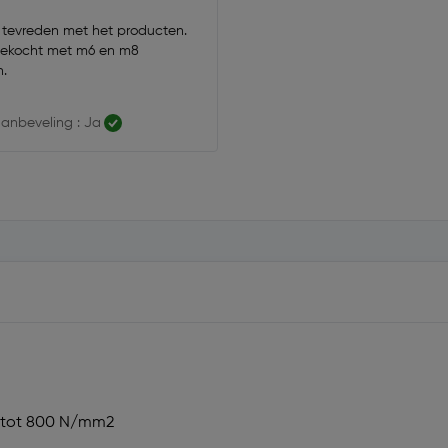
 tevreden met het producten.
ekocht met m6 en m8
n.
anbeveling : Ja
al tot 800 N/mm2