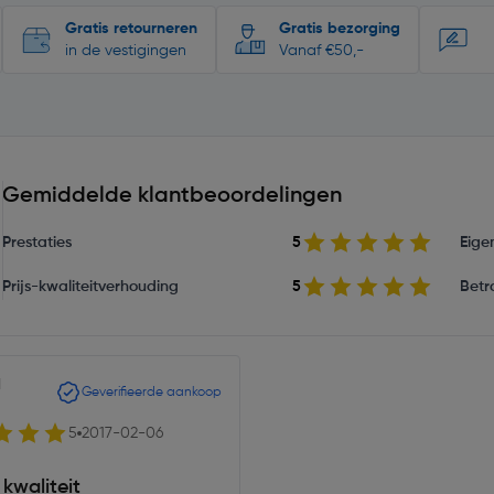
Gratis retourneren
Gratis bezorging
in de vestigingen
Vanaf €50,-
Gemiddelde klantbeoordelingen
Prestaties
5
Eige
Prijs-kwaliteitverhouding
5
Betr
1
Geverifieerde aankoop
5
2017-02-06
kwaliteit