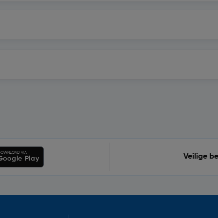
OWNLOAD VIA
Veilige b
Google Play