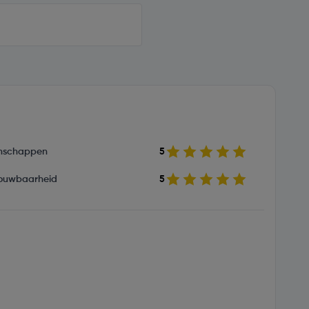
nschappen
5
ouwbaarheid
5