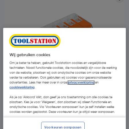
Wij gebruiken cookies
Om je beter te helpen, gebruikt Toolstation cookies en vergelijkbare
technieken. Naast functionele cookies, die noodzakelijk zijn voor de werking
van de website, plaatsen wij ook analytische cookies om onze website
verder te verbeteren. Ook gebruiken wij cookies voor gepersonaliseerde
advertenties. Lees hier meer over in onze
privacyverklaring
en
cookieverklaring
.
€ 9,98
| Excl. btw € 8,25
Als je op 'Akkoord' klikt, dan geef je ons toestemming om alle cookies te
plaatsen. Kies je voor 'Weigeren', dan plaatsen wij alleen functionele en
analytische cookies. Via 'Voorkeuren aanpassen' kun je zelf instellen welke
cookies worden geplaatst. Deze voorkeuren kun je altijd weer aanpassen.
Kies productvariant
(5)
Voorkeuren aanpassen