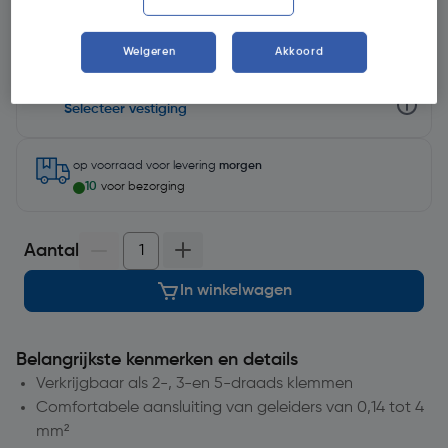
Weigeren
Akkoord
Selecteer winkel - Bekijk voorraadniveaus en haal binnen 10
minuten op
Selecteer vestiging
op voorraad
voor levering
morgen
10
voor bezorging
Aantal
In winkelwagen
Belangrijkste kenmerken en details
Verkrijgbaar als 2-, 3-en 5-draads klemmen
Comfortabele aansluiting van geleiders van 0,14 tot 4
mm²