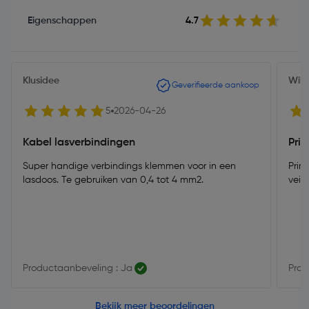
Eigenschappen
4.7
Klusidee
Will
Geverifieerde aankoop
5
2026-04-26
Kabel lasverbindingen
Pri
Super handige verbindings klemmen voor in een
Prima klemmen,
lasdoos. Te gebruiken van 0,4 tot 4 mm2.
veili
Productaanbeveling : Ja
Prod
Bekijk meer beoordelingen