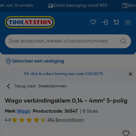
 van 16 winkels
Gratis bezorging vanaf €50
Eenvo
Selecteer een vestiging
5% click & collect korting met code COLLECT5
Terug naar
Steekklemmen
Wago verbindingsklem 0,14 - 4mm² 5-polig
Merk
Wago
Productcode: 36547
| 8 Stuks
4.8
284 Beoordelingen