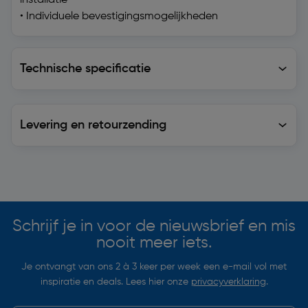
installatie
• Individuele bevestigingsmogelijkheden
Technische specificatie
Technische specificatie
Levering en retourzending
Levering en retourzending
Soortgelijke artikelen
Schrijf je in voor de nieuwsbrief en mis
nooit meer iets.
Je ontvangt van ons 2 à 3 keer per week een e-mail vol met
inspiratie en deals. Lees hier onze
privacyverklaring
.