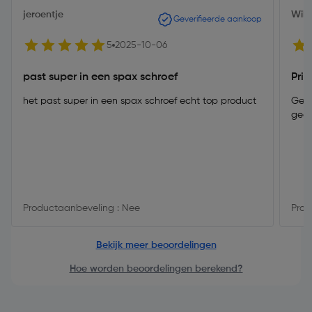
jeroentje
Will
Geverifieerde aankoop
5
2025-10-06
past super in een spax schroef
Prim
het past super in een spax schroef echt top product
Gewo
gee
Productaanbeveling : Nee
Prod
Bekijk meer beoordelingen
Hoe worden beoordelingen berekend?