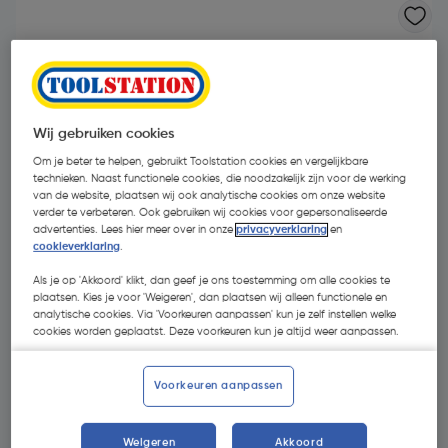
Wij gebruiken cookies
Om je beter te helpen, gebruikt Toolstation cookies en vergelijkbare
technieken. Naast functionele cookies, die noodzakelijk zijn voor de werking
van de website, plaatsen wij ook analytische cookies om onze website
verder te verbeteren. Ook gebruiken wij cookies voor gepersonaliseerde
advertenties. Lees hier meer over in onze
privacyverklaring
en
cookieverklaring
.
Als je op 'Akkoord' klikt, dan geef je ons toestemming om alle cookies te
plaatsen. Kies je voor 'Weigeren', dan plaatsen wij alleen functionele en
analytische cookies. Via 'Voorkeuren aanpassen' kun je zelf instellen welke
cookies worden geplaatst. Deze voorkeuren kun je altijd weer aanpassen.
€ 0,49
| Excl. btw € 0,40
Voorkeuren aanpassen
Kies productvariant
(28)
Weigeren
Akkoord