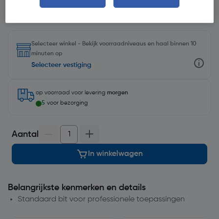
Selecteer winkel - Bekijk voorraadniveaus en haal binnen 10
minuten op
Selecteer vestiging
op voorraad
voor levering
morgen
5
voor bezorging
Aantal
In winkelwagen
Belangrijkste kenmerken en details
Standaard bit voor professionele toepassingen