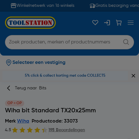
Winkelnetwerk van 16 winkels
Gratis bezorging vana
Selecteer een vestiging
5% click & collect korting met code COLLECT5
Terug naar
Bits
OP = OP
Wiha bit Standard TX20x25mm
Merk
Wiha
Productcode: 33073
4.5
195 Beoordelingen