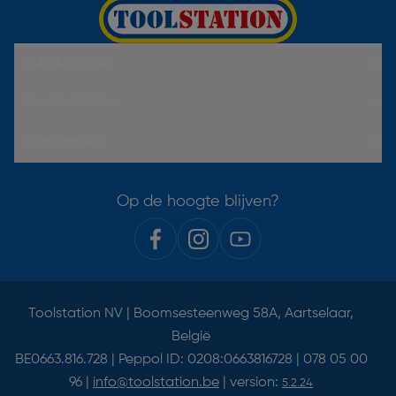
Hulp & Contact
Over Toolstation
Voorwaarden
Op de hoogte blijven?
Toolstation NV | Boomsesteenweg 58A, Aartselaar,
België
BE0663.816.728 | Peppol ID: 0208:0663816728 | 078 05 00
96 |
info@toolstation.be
| version:
5.2.24