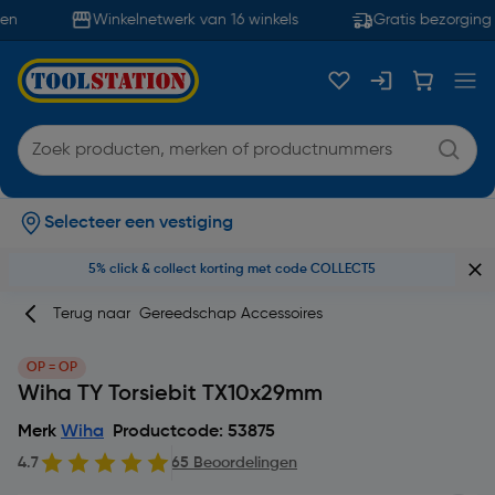
n
Winkelnetwerk van 16 winkels
Gratis bezorging 
Selecteer een vestiging
5% click & collect korting met code COLLECT5
Terug naar
Gereedschap Accessoires
OP = OP
Wiha TY Torsiebit TX10x29mm
Merk
Wiha
Productcode: 53875
4.7
65 Beoordelingen