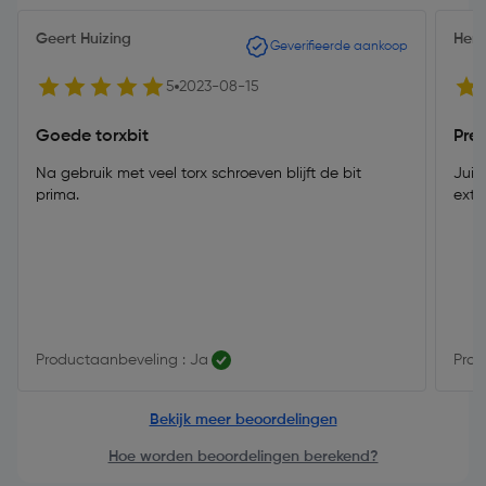
Geert Huizing
Hen
Geverifieerde aankoop
5
2023-08-15
Goede torxbit
Pret
Na gebruik met veel torx schroeven blijft de bit
Juis
prima.
extr
Productaanbeveling : Ja
Prod
Bekijk meer beoordelingen
Hoe worden beoordelingen berekend?