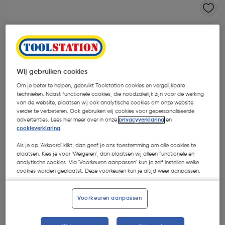
Wij gebruiken cookies
Om je beter te helpen, gebruikt Toolstation cookies en vergelijkbare
technieken. Naast functionele cookies, die noodzakelijk zijn voor de werking
van de website, plaatsen wij ook analytische cookies om onze website
verder te verbeteren. Ook gebruiken wij cookies voor gepersonaliseerde
advertenties. Lees hier meer over in onze
privacyverklaring
en
cookieverklaring
.
Als je op 'Akkoord' klikt, dan geef je ons toestemming om alle cookies te
plaatsen. Kies je voor 'Weigeren', dan plaatsen wij alleen functionele en
analytische cookies. Via 'Voorkeuren aanpassen' kun je zelf instellen welke
€ 1,60
cookies worden geplaatst. Deze voorkeuren kun je altijd weer aanpassen.
| Excl. btw € 1,32
Voorkeuren aanpassen
Kies productvariant
(9)