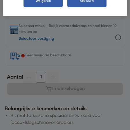
Weigeren
Akkoord
Selecteer winkel - Bekijk voorraadniveaus en haal binnen 10
minuten op
Selecteer vestiging
Geen voorraad beschikbaar
Aantal
In winkelwagen
Belangrijkste kenmerken en details
Bit met torsiezone speciaal ontwikkeld voor
(accu-)slagschroevendraaiers