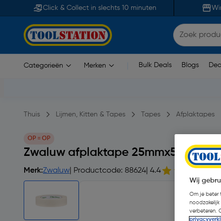
Click & Collect in slechts 10 minuten
Wi
Bulk Deals
Blogs
Dea
Categorieën
Merken
|
Thuis
Lijmen, Kitten & Tapes
Tapes
Afplaktapes
OP = OP
Zwaluw afplaktape 25mmx50m
Merk:
Zwaluw
| Productcode: 88624
| 4.4
Wij gebru
Om je beter t
noodzakelijk
verbeteren. 
privacyverk