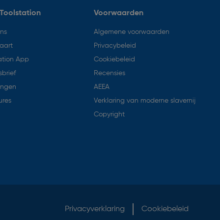
Toolstation
Voorwaarden
ons
Algemene voorwaarden
aart
Privacybeleid
ation App
Cookiebeleid
brief
Recensies
ingen
AEEA
ures
Verklaring van moderne slavernij
Copyright
Privacyverklaring
Cookiebeleid