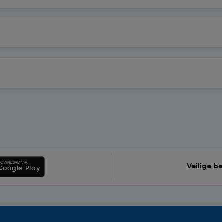
OWNLOAD VIA
Veilige b
Google Play