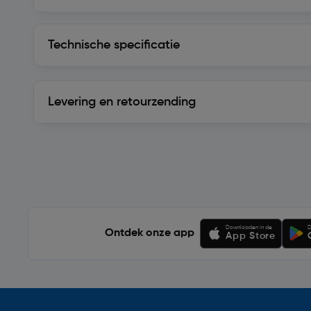
Technische specificatie
Technische specificatie
Levering en retourzending
Levering en retourzending
Soortgelijke artikelen
Downloaden in de
D
Ontdek onze app
App Store