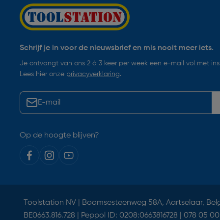
Schrijf je in voor de nieuwsbrief en mis nooit meer iets.
Je ontvangt van ons 2 à 3 keer per week een e-mail vol met insp
Lees hier onze
privacyverklaring
.
Op de hoogte blijven?
Toolstation NV | Boomsesteenweg 58A, Aartselaar, Bel
BE0663.816.728 | Peppol ID: 0208:0663816728 | 078 05 00