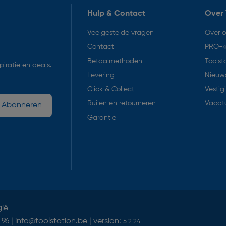
Hulp & Contact
Over 
Veelgestelde vragen
Over 
Contact
PRO-k
Betaalmethoden
Toolst
iratie en deals.
Levering
Nieuws
Click & Collect
Vestig
Ruilen en retourneren
Vacat
Abonneren
Garantie
gië
 96 |
info@toolstation.be
| version:
5.2.24