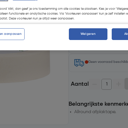
Kies productvariant
(1)
koord' klikt, dan geef je ons toestemming om alle cookies te plaatsen. Kies je voor 'Weigere
alleen functionele en analytische cookies. Via 'Voorkeuren aanpassen' kun je zelf instellen 
atst. Deze voorkeuren kun je altijd weer aanpassen.
en aanpassen
Weigeren
A
Selecteer winkel - Bekijk v
Selecteer vestiging
Geen voorraad beschik
Aantal
Belangrijkste kenmerk
Allround afplaktape.