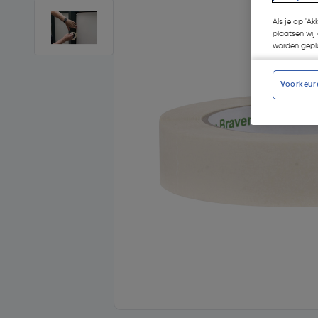
Als je op 'Ak
plaatsen wij 
worden gepla
Voorkeur