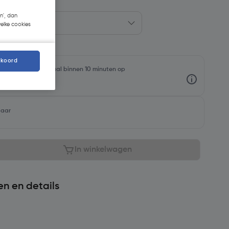
n', dan
welke cookies
kkoord
oorraadniveaus en haal binnen 10 minuten op
baar
In winkelwagen
en en details