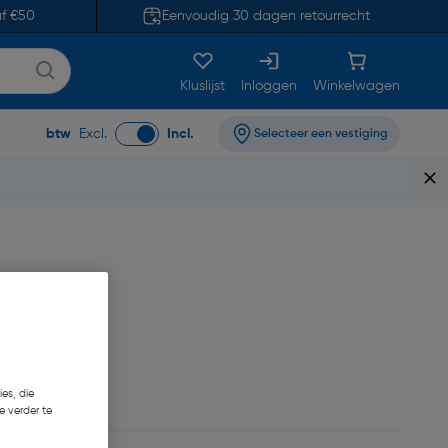
af €50
Eenvoudig 30 dagen retourrecht
Kluslijst
Inloggen
Winkelwagen
btw
Excl.
Incl.
Selecteer een vestiging
0,04/m
es, die
e verder te