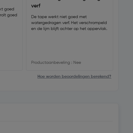
verf
verw
akt goed
rolt goed
De tape werkt niet goed met
Top v
watergedragen verf. Het verschrompeld
gemak
en de lijm blijft achter op het oppervlak.
Produ
Productaanbeveling : Nee
Hoe worden beoordelingen berekend?