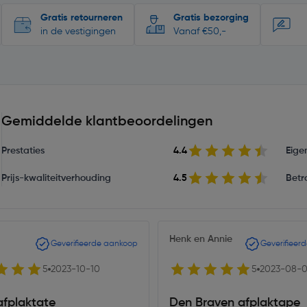
Gratis retourneren
Gratis bezorging
in de vestigingen
Vanaf €50,-
Gemiddelde klantbeoordelingen
Prestaties
4.4
Eige
Prijs-kwaliteitverhouding
4.5
Betr
Henk en Annie
Geverifieerde aankoop
Geverifieer
5
2023-10-10
5
2023-08-
afplaktate
Den Braven afplaktape