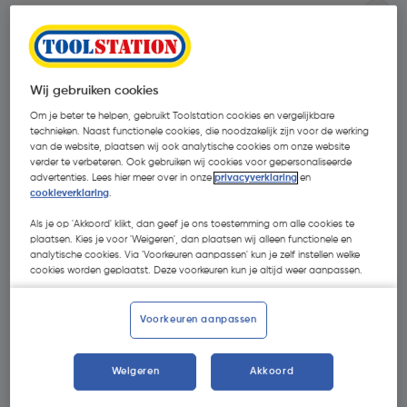
Wij gebruiken cookies
Om je beter te helpen, gebruikt Toolstation cookies en vergelijkbare
technieken. Naast functionele cookies, die noodzakelijk zijn voor de werking
van de website, plaatsen wij ook analytische cookies om onze website
verder te verbeteren. Ook gebruiken wij cookies voor gepersonaliseerde
advertenties. Lees hier meer over in onze
privacyverklaring
en
cookieverklaring
.
Als je op 'Akkoord' klikt, dan geef je ons toestemming om alle cookies te
plaatsen. Kies je voor 'Weigeren', dan plaatsen wij alleen functionele en
analytische cookies. Via 'Voorkeuren aanpassen' kun je zelf instellen welke
cookies worden geplaatst. Deze voorkeuren kun je altijd weer aanpassen.
€ 19,97
| Excl. btw € 16,50
Voorkeuren aanpassen
Weigeren
Akkoord
Selecteer winkel - Bekijk voorraadniveaus en haal binnen 10
minuten op