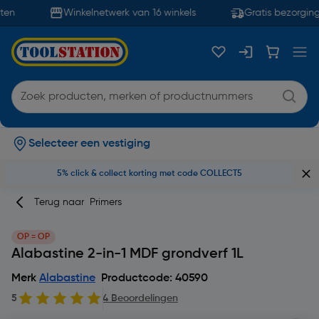
en
Winkelnetwerk van 16 winkels
Gratis bezorging
Selecteer een vestiging
5% click & collect korting met code COLLECT5
Terug naar
Primers
OP = OP
Alabastine 2-in-1 MDF grondverf 1L
Merk
Alabastine
Productcode: 40590
5
4 Beoordelingen