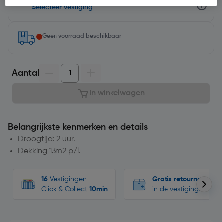
Selecteer vestiging
Geen voorraad beschikbaar
Aantal
In winkelwagen
Belangrijkste kenmerken en details
Droogtijd: 2 uur.
Dekking 13m2 p/l.
16
Vestigingen
Gratis retourneren
Click & Collect
10min
in de vestigingen