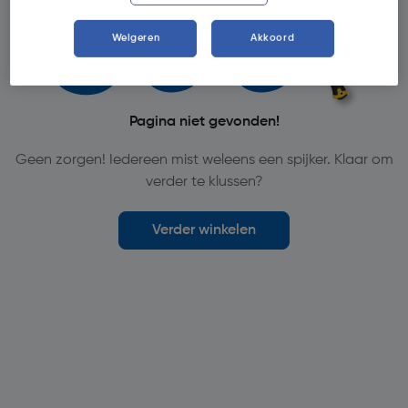
Weigeren
Akkoord
Pagina niet gevonden!
Geen zorgen! Iedereen mist weleens een spijker. Klaar om
verder te klussen?
Verder winkelen