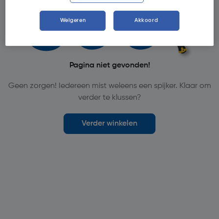
Weigeren
Akkoord
Pagina niet gevonden!
Geen zorgen! Iedereen mist weleens een spijker. Klaar om
verder te klussen?
Verder winkelen