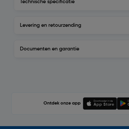
Technische specificatie
Levering en retourzending
Levering en retourzending
Documenten en garantie
Soortgelijke artikelen
Downloaden in de
D
Ontdek onze app
App Store