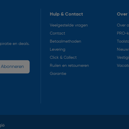
Hulp & Contact
Over 
Veelgestelde vragen
Over 
Contact
PRO-k
Betaalmethoden
Toolst
iratie en deals.
Levering
Nieuws
Click & Collect
Vestig
Ruilen en retourneren
Vacat
Abonneren
Garantie
gië