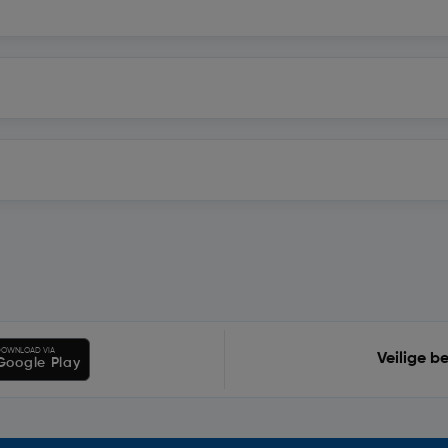
OWNLOAD VIA
Veilige b
Google Play