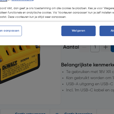
Selecteer winkel - Bekijk v
koord' klikt, dan geef je ons toestemming om alle cookies te plaatsen. Kies je voor 'Weigere
Selecteer vestiging
alleen functionele en analytische cookies. Via 'Voorkeuren aanpassen' kun je zelf instellen 
atst. Deze voorkeuren kun je altijd weer aanpassen.
op voorraad
voor bezorgi
11
voor bezorging
en aanpassen
Weigeren
A
Aantal
Belangrijkste kenmerk
Te gebruiken met 18V XR 
Kan gebruikt worden om 1
USB-A uitgang en USB-C
Incl. 1m USB-C kabel en 