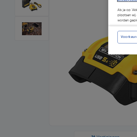
Als je op 'Ak
plaatsen wij 
worden gepla
Voorkeur