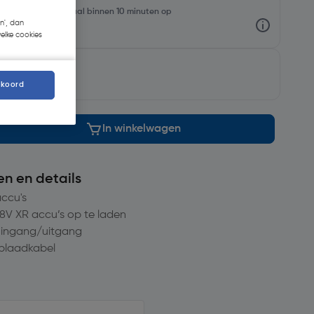
oorraadniveaus en haal binnen 10 minuten op
n', dan
welke cookies
ng op
maandag
kkoord
In winkelwagen
en en details
accu's
8V XR accu’s op te laden
 ingang/uitgang
oplaadkabel