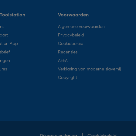
Toolstation
Voorwaarden
ons
Algemene voorwaarden
aart
Privacybeleid
ation App
Cookiebeleid
brief
Recensies
ingen
AEEA
ures
Verklaring van moderne slavernij
Copyright