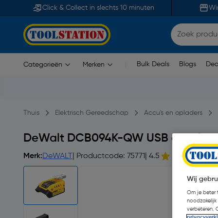
Click & Collect in slechts 10 minuten
Wi
Bulk Deals
Blogs
Dea
Categorieën
Merken
|
Thuis
Elektrisch Gereedschap
Accu's en opladers
DeWalt DCB094K-QW USB acculader
Merk:
DeWALT
| Productcode: 75771
| 4.5
Wij gebru
Om je beter t
noodzakelijk
verbeteren. 
privacyverk