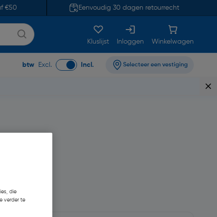
af €50
Eenvoudig 30 dagen retourrecht
Kluslijst
Inloggen
Winkelwagen
btw
Excl.
Incl.
Selecteer een vestiging
 101,65
es, die
e verder te