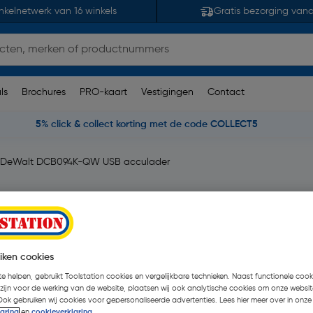
nkelnetwerk van 16 winkels
Gratis bezorging van
ls
Brochures
PRO-kaart
Vestigingen
Contact
5% click & collect korting met de code COLLECT5
DeWalt DCB094K-QW USB acculader
 18V Li-ion
2 beoordelingen
| Stuk
€ 123,00
| Excl. btw €
iken cookies
e helpen, gebruikt Toolstation cookies en vergelijkbare technieken. Naast functionele cooki
Recupelbijdrage inbegrepen
 zijn voor de werking van de website, plaatsen wij ook analytische cookies om onze websit
Ook gebruiken wij cookies voor gepersonaliseerde advertenties. Lees hier meer over in onze
laring
en
cookieverklaring
.