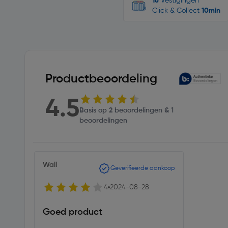
16
Vestigingen
Click & Collect
10min
Productbeoordeling
4.5
Basis op 2 beoordelingen & 1
beoordelingen
Wall
Geverifieerde aankoop
4
2024-08-28
Goed product