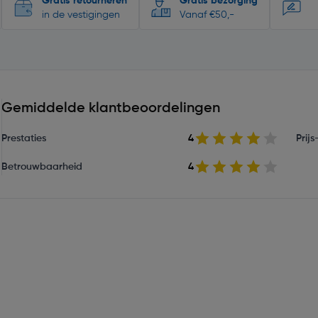
Gratis retourneren
Gratis bezorging
in de vestigingen
Vanaf €50,-
Gemiddelde klantbeoordelingen
Prestaties
4
Prij
Betrouwbaarheid
4