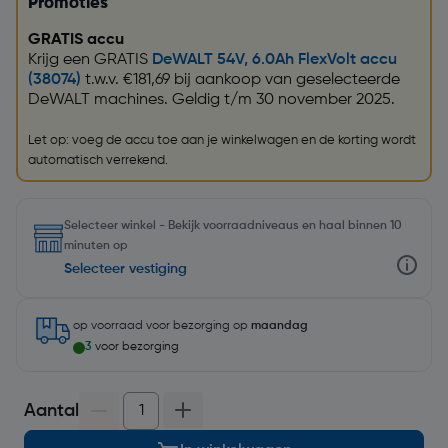
Promoties
GRATIS accu
Krijg een GRATIS
DeWALT 54V, 6.0Ah FlexVolt accu
(38074)
t.w.v. €181,69 bij aankoop van geselecteerde
DeWALT machines. Geldig t/m 30 november 2025.
Let op: voeg de accu toe aan je winkelwagen en de korting wordt
automatisch verrekend.
Selecteer winkel - Bekijk voorraadniveaus en haal binnen 10
minuten op
Selecteer vestiging
op voorraad
voor bezorging op
maandag
3
voor bezorging
Aantal