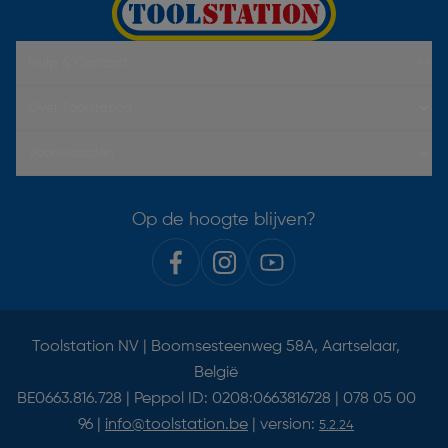
Hulp & Contact
Over Toolstation
Voorwaarden
Op de hoogte blijven?
Toolstation NV | Boomsesteenweg 58A, Aartselaar,
België
BE0663.816.728 | Peppol ID: 0208:0663816728 | 078 05 00
96 |
info@toolstation.be
| version:
5.2.24