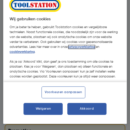
Wij gebruiken cookies
Om je beter te helpen, gebruikt Toolstation cookies en vergelijkbare
technieken. Naast functionele cookies, die noodzakelijk zijn voor de werking
van de website, plaatsen wij ook analytische cookies om onze website
verder te verbeteren. Ook gebruiken wij cookies voor gepersonaliseerde
advertenties. Lees hier meer over in onze
privacyverklaring
en
cookieverklaring
.
Als je op 'Akkoord' klikt, dan geef je ons toestemming om alle cookies te
- € 654,60
plaatsen. Kies je voor 'Weigeren', dan plaatsen wij alleen functionele en
analytische cookies. Via 'Voorkeuren aanpassen' kun je zelf instellen welke
cookies worden geplaatst. Deze voorkeuren kun je altijd weer aanpassen.
Voorkeuren aanpassen
€ 999,00
Weigeren
Akkoord
€ 344,40
| Excl. btw € 284,63