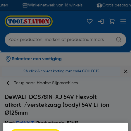
uten
Winkelnetwerk van 16 winkels
Gratis bezorgin
Selecteer een vestiging
5% click & collect korting met code COLLECT5
Terug naar
Haakse Slijpmachines
DeWALT DCS781N-XJ 54V Flexvolt
afkort-/verstekzaag (body) 54V Li-ion
Ø125mm
Merk
DeWALT
Productcode: 52481