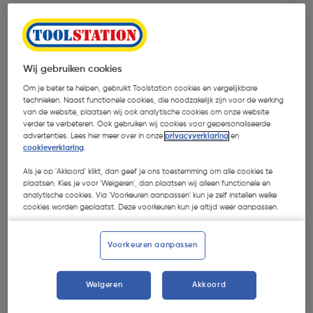
Wij gebruiken cookies
Om je beter te helpen, gebruikt Toolstation cookies en vergelijkbare
technieken. Naast functionele cookies, die noodzakelijk zijn voor de werking
van de website, plaatsen wij ook analytische cookies om onze website
verder te verbeteren. Ook gebruiken wij cookies voor gepersonaliseerde
advertenties. Lees hier meer over in onze
privacyverklaring
en
cookieverklaring
.
Als je op 'Akkoord' klikt, dan geef je ons toestemming om alle cookies te
plaatsen. Kies je voor 'Weigeren', dan plaatsen wij alleen functionele en
analytische cookies. Via 'Voorkeuren aanpassen' kun je zelf instellen welke
cookies worden geplaatst. Deze voorkeuren kun je altijd weer aanpassen.
€ 21,74
| Excl. btw € 17,97
Voorkeuren aanpassen
Weigeren
Akkoord
Kies productvariant
(1)