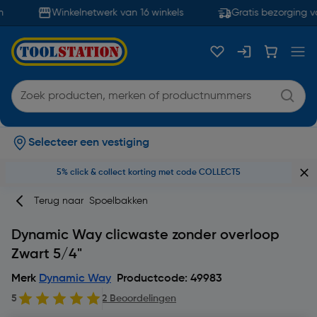
Winkelnetwerk van 16 winkels
Gratis bezorging v
Selecteer een vestiging
5% click & collect korting met code COLLECT5
Terug naar
Spoelbakken
Dynamic Way clicwaste zonder overloop
Zwart 5/4"
Merk
Dynamic Way
Productcode: 49983
5
2 Beoordelingen