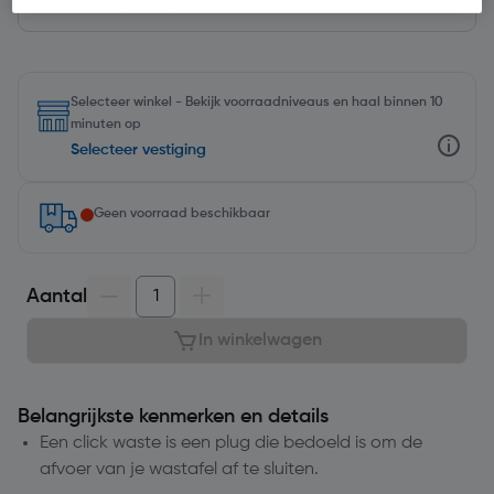
Selecteer winkel - Bekijk voorraadniveaus en haal binnen 10
minuten op
Selecteer vestiging
Geen voorraad beschikbaar
Aantal
In winkelwagen
Belangrijkste kenmerken en details
Een click waste is een plug die bedoeld is om de
afvoer van je wastafel af te sluiten.