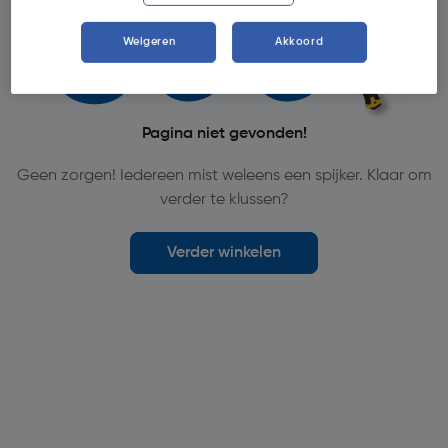
Weigeren
Akkoord
Pagina niet gevonden!
Geen zorgen! Iedereen mist weleens een spijker. Klaar om
verder te klussen?
Verder winkelen