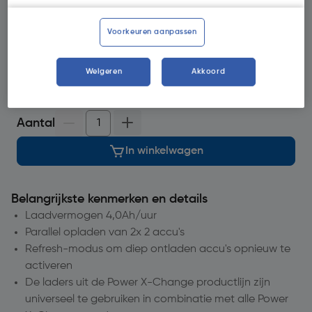
minuten op
Selecteer vestiging
Voorkeuren aanpassen
op voorraad
voor levering
morgen
Weigeren
Akkoord
5
voor bezorging
Aantal
In winkelwagen
Belangrijkste kenmerken en details
Laadvermogen 4,0Ah/uur
Parallel opladen van 2x 2 accu's
Refresh-modus om diep ontladen accu's opnieuw te
activeren
De laders uit de Power X-Change productlijn zijn
universeel te gebruiken in combinatie met alle Power