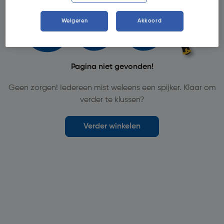
Weigeren
Akkoord
Pagina niet gevonden!
Geen zorgen! Iedereen mist weleens een spijker. Klaar om
verder te klussen?
Verder winkelen