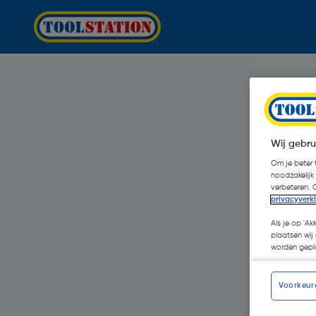
Wij gebru
Om je beter t
noodzakelijk
verbeteren. 
privacyverk
Als je op 'Ak
plaatsen wij 
worden gepla
Voorkeur