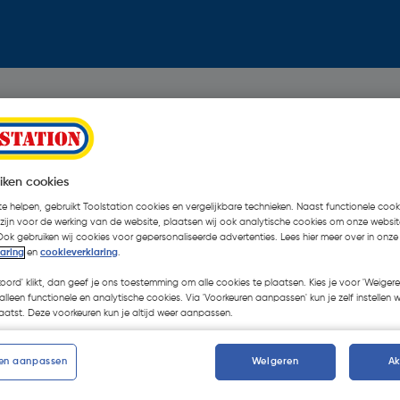
iken cookies
e helpen, gebruikt Toolstation cookies en vergelijkbare technieken. Naast functionele cooki
 zijn voor de werking van de website, plaatsen wij ook analytische cookies om onze websit
Ook gebruiken wij cookies voor gepersonaliseerde advertenties. Lees hier meer over in onze
laring
en
cookieverklaring
.
koord' klikt, dan geef je ons toestemming om alle cookies te plaatsen. Kies je voor 'Weigere
alleen functionele en analytische cookies. Via 'Voorkeuren aanpassen' kun je zelf instellen 
atst. Deze voorkeuren kun je altijd weer aanpassen.
en aanpassen
Weigeren
A
Oops!