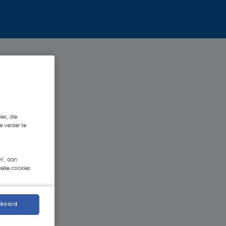
es, die
e verder te
n', dan
welke cookies
kkoord