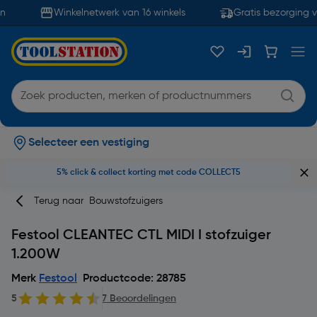
Winkelnetwerk van 16 winkels
Gratis bezorging v
Selecteer een vestiging
5% click & collect korting met code COLLECT5
Terug naar
Bouwstofzuigers
Festool CLEANTEC CTL MIDI I stofzuiger
1.200W
Merk
Festool
Productcode: 28785
5
7 Beoordelingen