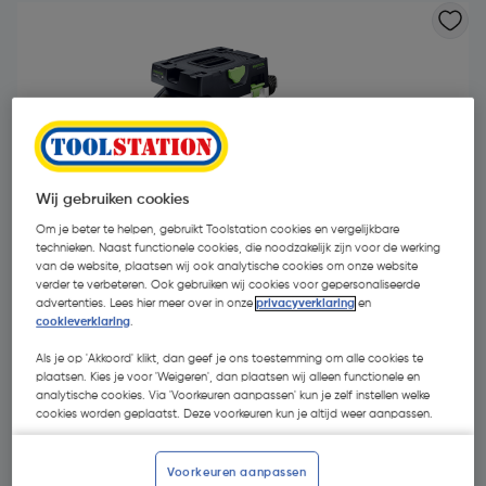
Wij gebruiken cookies
- € 68,89
Om je beter te helpen, gebruikt Toolstation cookies en vergelijkbare
technieken. Naast functionele cookies, die noodzakelijk zijn voor de werking
van de website, plaatsen wij ook analytische cookies om onze website
verder te verbeteren. Ook gebruiken wij cookies voor gepersonaliseerde
advertenties. Lees hier meer over in onze
privacyverklaring
en
cookieverklaring
.
Als je op 'Akkoord' klikt, dan geef je ons toestemming om alle cookies te
€ 647,89
plaatsen. Kies je voor 'Weigeren', dan plaatsen wij alleen functionele en
analytische cookies. Via 'Voorkeuren aanpassen' kun je zelf instellen welke
€ 579,00
| Excl. btw € 478,51
cookies worden geplaatst. Deze voorkeuren kun je altijd weer aanpassen.
Voorkeuren aanpassen