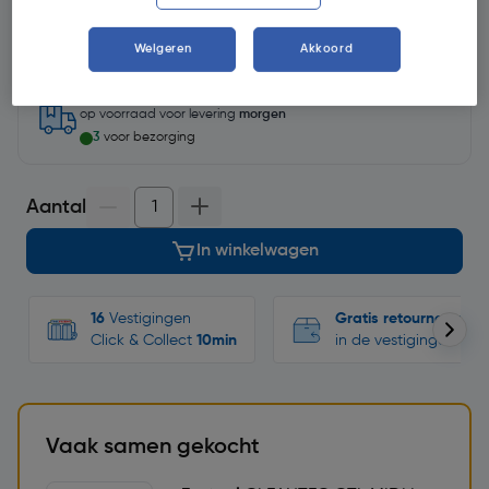
Selecteer winkel - Bekijk voorraadniveaus en haal binnen 10
minuten op
Weigeren
Akkoord
Selecteer vestiging
op voorraad
voor levering
morgen
3
voor bezorging
Aantal
In winkelwagen
16
Vestigingen
Gratis retourneren
Click & Collect
10min
in de vestigingen
Vaak samen gekocht