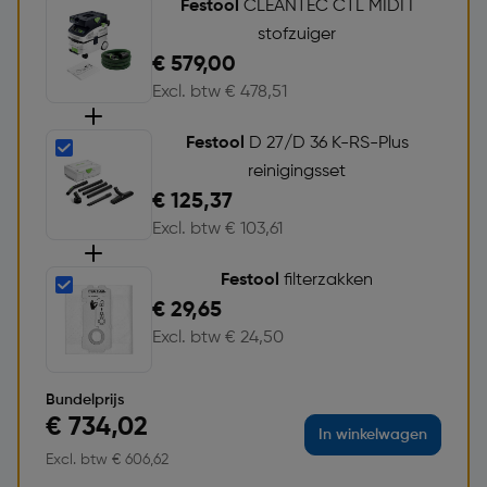
Festool
CLEANTEC CTL MIDI I
stofzuiger
€ 579,00
Excl. btw € 478,51
Festool
D 27/D 36 K-RS-Plus
reinigingsset
€ 125,37
Excl. btw € 103,61
Festool
filterzakken
€ 29,65
Excl. btw € 24,50
Bundelprijs
€ 734,02
In winkelwagen
Excl. btw € 606,62