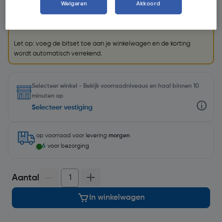
Krijg een GRATIS
Labor bitset (79004)
t.w.v. €26,99 bij
Weigeren
Akkoord
aankoop van €75 aan geselecteerde Labor
accessoires. Geldig t/m 31 augustus 2026.
Let op: voeg de bitset toe aan je winkelwagen en de korting
wordt automatisch verrekend.
Selecteer winkel - Bekijk voorraadniveaus en haal binnen 10
minuten op
Selecteer vestiging
op voorraad
voor levering
morgen
6
voor bezorging
Aantal
In winkelwagen