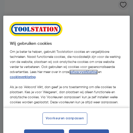
Wij gebruiken cookies
Om je beter te helpen, gebruikt Toolstation cookies en vergelijkbare
technieken. Naast functionele cookies, die noodzakelijk zijn voor de werking
van de website, plaatsen wij ook analytische cookies om onze website
verder te verbeteren. Ook gebruiken wij cookies voor gepersonaliseerde
advertenties. Lees hier meer over in onze
privacyverklaring
en
cookieverklaring
.
Als je op 'Akkoord' klikt, dan geef je ons toestemming om alle cookies te
plaatsen. Kies je voor 'Weigeren', dan plaatsen wij alleen functionele en
analytische cookies. Via 'Voorkeuren aanpassen' kun je zelf instellen welke
€ 21,32
cookies worden geplaatst. Deze voorkeuren kun je altijd weer aanpassen.
| Excl. btw € 17,62
Promoties
Voorkeuren aanpassen
GRATIS bitset