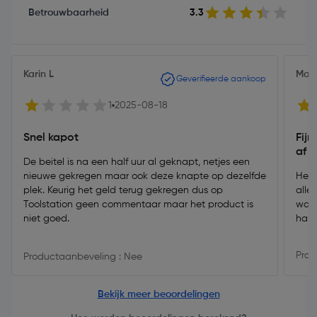
Betrouwbaarheid
3.3
Karin L
Mart
Geverifieerde aankoop
1
2025-08-18
Snel kapot
Fijn
af
De beitel is na een half uur al geknapt, netjes een
nieuwe gekregen maar ook deze knapte op dezelfde
Hele
plek. Keurig het geld terug gekregen dus op
alle
Toolstation geen commentaar maar het product is
waar
niet goed.
han
Prod
Productaanbeveling : Nee
Bekijk meer beoordelingen