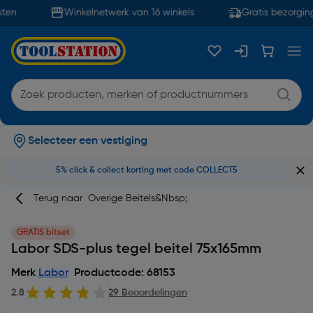
ten
Winkelnetwerk van 16 winkels
Gratis bezorging
Selecteer een vestiging
5% click & collect korting met code COLLECT5
Terug naar
Overige Beitels&nbsp;
GRATIS bitset
Labor SDS-plus tegel beitel 75x165mm
Merk
Labor
Productcode: 68153
2.8
29 Beoordelingen