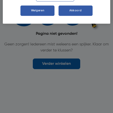
Weigeren
Akkoord
Pagina niet gevonden!
Geen zorgen! Iedereen mist weleens een spijker. Klaar om
verder te klussen?
Verder winkelen