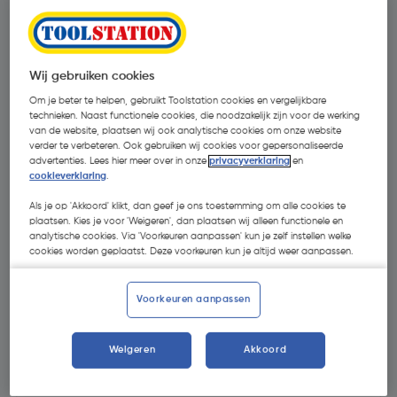
Wij gebruiken cookies
Om je beter te helpen, gebruikt Toolstation cookies en vergelijkbare
technieken. Naast functionele cookies, die noodzakelijk zijn voor de werking
van de website, plaatsen wij ook analytische cookies om onze website
verder te verbeteren. Ook gebruiken wij cookies voor gepersonaliseerde
advertenties. Lees hier meer over in onze
privacyverklaring
en
cookieverklaring
.
Als je op 'Akkoord' klikt, dan geef je ons toestemming om alle cookies te
plaatsen. Kies je voor 'Weigeren', dan plaatsen wij alleen functionele en
analytische cookies. Via 'Voorkeuren aanpassen' kun je zelf instellen welke
cookies worden geplaatst. Deze voorkeuren kun je altijd weer aanpassen.
Voorkeuren aanpassen
€ 293,61
| Excl. btw € 242,65
Weigeren
Akkoord
Recupelbijdrage inbegrepen