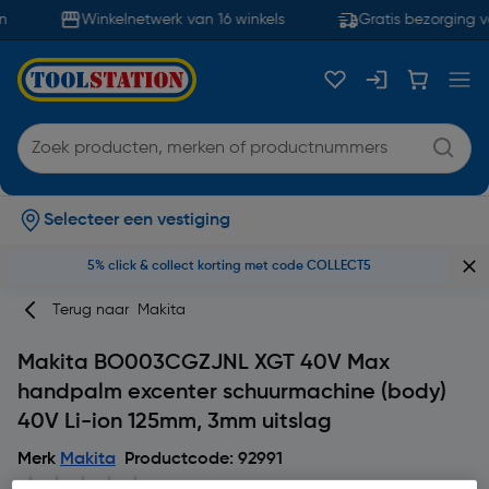
Winkelnetwerk van 16 winkels
Gratis bezorging v
Selecteer een vestiging
5% click & collect korting met code COLLECT5
Terug naar
Makita
Makita BO003CGZJNL XGT 40V Max
handpalm excenter schuurmachine (body)
40V Li-ion 125mm, 3mm uitslag
Merk
Makita
Productcode: 92991