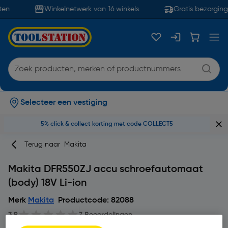
en
Winkelnetwerk van 16 winkels
Gratis bezorging
Selecteer een vestiging
5% click & collect korting met code COLLECT5
Terug naar
Makita
Makita DFR550ZJ accu schroefautomaat
(body) 18V Li-ion
Merk
Makita
Productcode: 82088
3.9
7 Beoordelingen