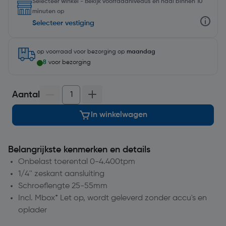
Selecteer winkel - Bekijk voorraadniveaus en haal binnen 10
minuten op
Selecteer vestiging
op voorraad
voor bezorging op
maandag
8
voor bezorging
Aantal
In winkelwagen
Belangrijkste kenmerken en details
Onbelast toerental 0-4.400tpm
1/4'' zeskant aansluiting
Schroeflengte 25-55mm
Incl. Mbox* Let op, wordt geleverd zonder accu's en
oplader