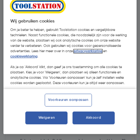
Wij gebruiken cookies
Om je beter te helpen, gebruikt Toolstation cookies en vergelijkbare
technieken. Naast functionele cookies, die noodzakelijk zijn voor de werking
van de website, plaatsen wij ook analytische cookies om onze website
verder te verbeteren. Ook gebruiken wij cookies voor gepersonaliseerde
advertenties. Lees hier meer over in onze
privacyverklaring
en
cookieverklaring
.
Als je op 'Akkoord' klikt, dan geef je ons toestemming om alle cookies te
plaatsen. Kies je voor 'Weigeren', dan plaatsen wij alleen functionele en
analytische cookies. Via 'Voorkeuren aanpassen' kun je zelf instellen welke
cookies worden geplaatst. Deze voorkeuren kun je altijd weer aanpassen.
Voorkeuren aanpassen
€ 293,73
| Excl. btw € 242,75
Weigeren
Akkoord
Recupelbijdrage inbegrepen