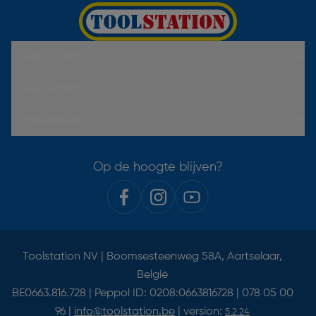
Hulp & Contact
Over Toolstation
Voorwaarden
Op de hoogte blijven?
Toolstation NV | Boomsesteenweg 58A, Aartselaar,
België
BE0663.816.728 | Peppol ID: 0208:0663816728 | 078 05 00
96 |
info@toolstation.be
| version:
5.2.24