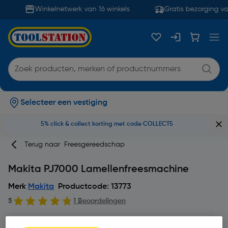
Winkelnetwerk van 16 winkels
Gratis bezorging va
Selecteer een vestiging
5% click & collect korting met code COLLECT5
Terug naar
Freesgereedschap
Makita PJ7000 Lamellenfreesmachine
Merk
Makita
Productcode: 13773
5
1 Beoordelingen