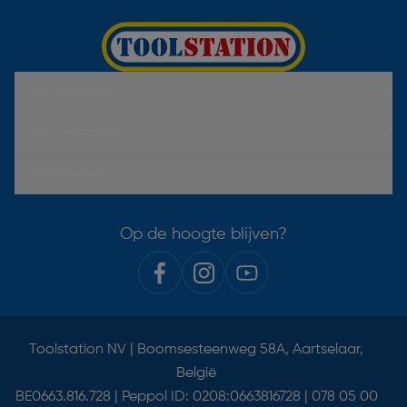
Hulp & Contact
Over Toolstation
Voorwaarden
Op de hoogte blijven?
Toolstation NV | Boomsesteenweg 58A, Aartselaar,
België
BE0663.816.728 | Peppol ID: 0208:0663816728 | 078 05 00