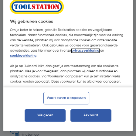
Wij gebruiken cookies
Om je beter te helpen, gebruikt Toolstation cookies en vergelijkbare
technieken. Naast functionele cookies, die noodzakelijk zijn voor de werking
van de website, plaatsen wij ook analytische cookies om onze website
verder te verbeteren. Ook gebruiken wij cookies voor gepersonaliseerde
advertenties. Lees hier meer over in onze
privacyverklaring
en
cookieverklaring
.
Als je op 'Akkoord' klikt, dan geef je ons toestemming om alle cookies te
plaatsen. Kies je voor 'Weigeren', dan plaatsen wij alleen functionele en
analytische cookies. Via 'Voorkeuren aanpassen' kun je zelf instellen welke
cookies worden geplaatst. Deze voorkeuren kun je altijd weer aanpassen.
€ 378,29
| Excl. btw € 312,64
Voorkeuren aanpassen
Recupelbijdrage inbegrepen
Weigeren
Akkoord
Selecteer winkel - Bekijk voorraadniveaus en haal binnen 10
minuten op