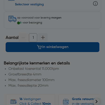
Selecteer vestiging
op voorraad
voor levering
morgen
6
voor bezorging
Aantal
In winkelwagen
Belangrijkste kenmerken en details
Onbelast toerental 11.000tpm
Groefbreedte 4mm
Max. freesdiameter 100mm
Max. freesdiepte 20mm
16
Vestigingen
Gratis retourneren
Click & Collect
10min
in de vestigingen