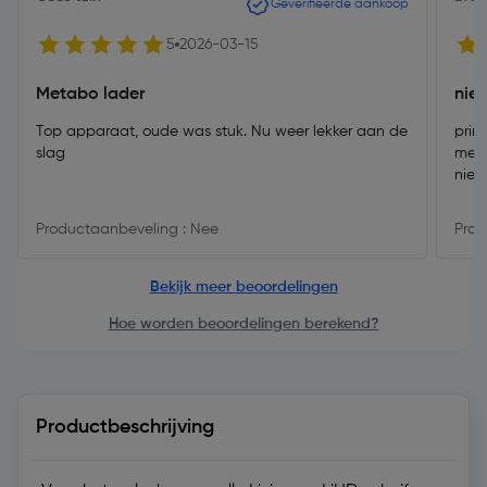
Geverifieerde aankoop
5
2026-03-15
Metabo lader
nie
Top apparaat, oude was stuk. Nu weer lekker aan de
prim
slag
meta
niet
Productaanbeveling : Nee
Prod
Bekijk meer beoordelingen
Hoe worden beoordelingen berekend?
Productbeschrijving