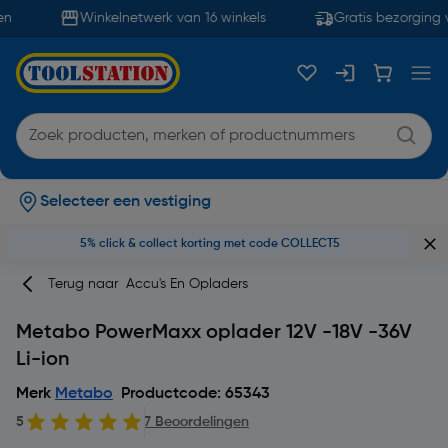
n
Winkelnetwerk van 16 winkels
Gratis bezorging v
Selecteer een vestiging
5% click & collect korting met code COLLECT5
Terug naar
Accu's En Opladers
Metabo PowerMaxx oplader 12V -18V -36V
Li-ion
Merk
Metabo
Productcode: 65343
5
7 Beoordelingen