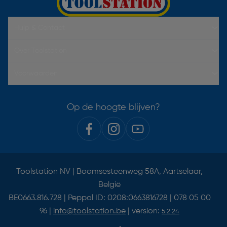
Hulp & Contact
Over Toolstation
Voorwaarden
Op de hoogte blijven?
Toolstation NV | Boomsesteenweg 58A, Aartselaar,
België
BE0663.816.728 | Peppol ID: 0208:0663816728 | 078 05 00
96 |
info@toolstation.be
| version:
5.2.24