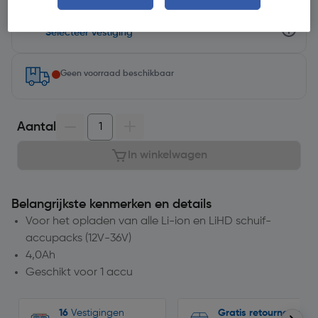
Selecteer winkel - Bekijk voorraadniveaus en haal binnen 10
minuten op
Selecteer vestiging
Geen voorraad beschikbaar
Aantal
In winkelwagen
Belangrijkste kenmerken en details
Voor het opladen van alle Li-ion en LiHD schuif-
accupacks (12V-36V)
4,0Ah
Geschikt voor 1 accu
16
Vestigingen
Gratis retourneren