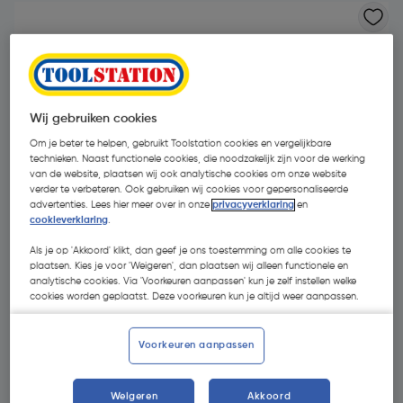
Wij gebruiken cookies
Om je beter te helpen, gebruikt Toolstation cookies en vergelijkbare
technieken. Naast functionele cookies, die noodzakelijk zijn voor de werking
van de website, plaatsen wij ook analytische cookies om onze website
verder te verbeteren. Ook gebruiken wij cookies voor gepersonaliseerde
advertenties. Lees hier meer over in onze
privacyverklaring
en
cookieverklaring
.
Als je op 'Akkoord' klikt, dan geef je ons toestemming om alle cookies te
plaatsen. Kies je voor 'Weigeren', dan plaatsen wij alleen functionele en
analytische cookies. Via 'Voorkeuren aanpassen' kun je zelf instellen welke
cookies worden geplaatst. Deze voorkeuren kun je altijd weer aanpassen.
€ 45,45
| Excl. btw € 37,56
Voorkeuren aanpassen
Recupelbijdrage inbegrepen
Weigeren
Akkoord