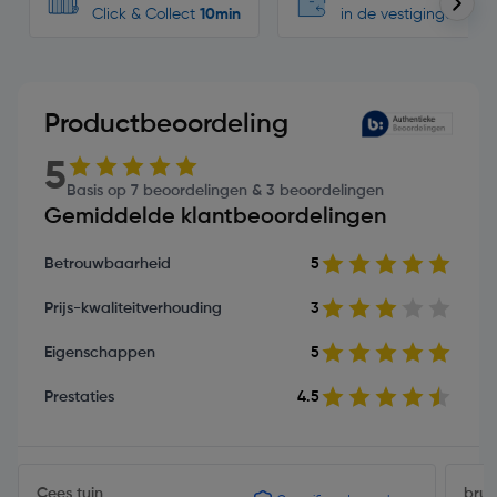
Click & Collect
10min
in de vestigingen
Productbeoordeling
5
Basis op 7 beoordelingen & 3 beoordelingen
Gemiddelde klantbeoordelingen
Betrouwbaarheid
5
Prijs-kwaliteitverhouding
3
Eigenschappen
5
Prestaties
4.5
Cees tuin
brut