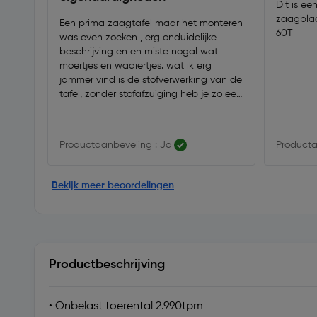
Dit is ee
zaagblad
Een prima zaagtafel maar het monteren
60T
was even zoeken , erg onduidelijke
beschrijving en en miste nogal wat
moertjes en waaiertjes. wat ik erg
jammer vind is de stofverwerking van de
tafel, zonder stofafzuiging heb je zo een
ophoping van zaagsel, zelfs mijn vorige
merkloze tafel was dit beter geregeld
dus daar moet ik nog een aanpassing
Productaanbeveling : Ja
Producta
voor vinden
Bekijk meer beoordelingen
Productbeschrijving
• Onbelast toerental 2.990tpm