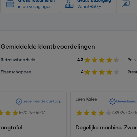
Gratis retourneren
Gratis bezorging
in de vestigingen
Vanaf €50,-
Gemiddelde klantbeoordelingen
Betrouwbaarheid
4.3
Prij
Eigenschappen
4
Prest
Leen Kalee
Geverifieerde aankoop
Geverifieer
5
2024-06-17
4
2024-03-1
zaagtafel
Degelijke machine. Zwaa