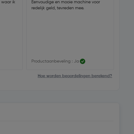
 waar ik
Eenvoudige en mooie machine voor
Was e
redelijk geld, tevreden mee.
monte
is ee
aamne
ook z
dit pr
~60.
Productaanbeveling : Ja
Produ
Hoe worden beoordelingen berekend?