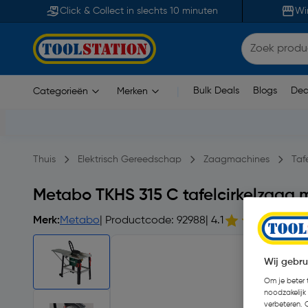
Click & Collect in slechts 10 minuten
Wi
Bulk Deals
Blogs
Dea
Categorieën
Merken
|
Thuis
Elektrisch Gereedschap
Zaagmachines
Taf
Metabo TKHS 315 C tafelcirkelzaag
Merk:
Metabo
| Productcode: 92988
| 4.1
Wij gebru
Om je beter t
noodzakelijk
verbeteren. 