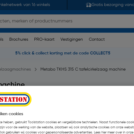
nkelnetwerk van 16 winkels
Gratis bezorging van
ls
Brochures
PRO-kaart
Vestigingen
Contact
5% click & collect korting met de code COLLECT5
elzaagmachines
Metabo TKHS 315 C tafelcirkelzaag machine
 machine
39 beoordelingen
| Stuk
€ 394,95
| Excl. btw €
iken cookies
Recupelbijdrage inbegrepen
e helpen, gebruikt Toolstation cookies en vergelijkbare technieken. Naast functionele cooki
 zijn voor de werking van de website, plaatsen wij ook analytische cookies om onze websit
Ook gebruiken wij cookies voor gepersonaliseerde advertenties. Lees hier meer over in onze