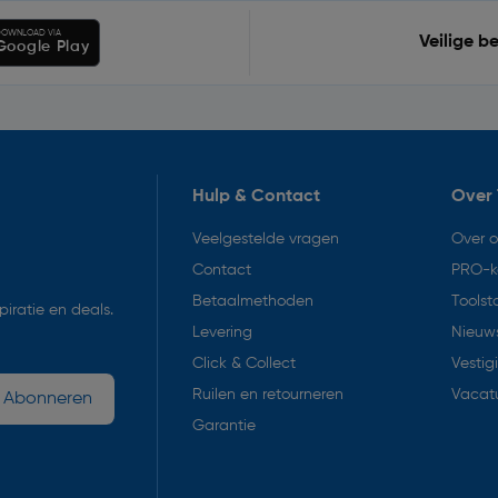
OWNLOAD VIA
Veilige b
Google Play
Hulp & Contact
Over 
Veelgestelde vragen
Over 
Contact
PRO-k
Betaalmethoden
Toolst
iratie en deals.
Levering
Nieuws
Click & Collect
Vestig
Ruilen en retourneren
Vacat
Abonneren
Garantie