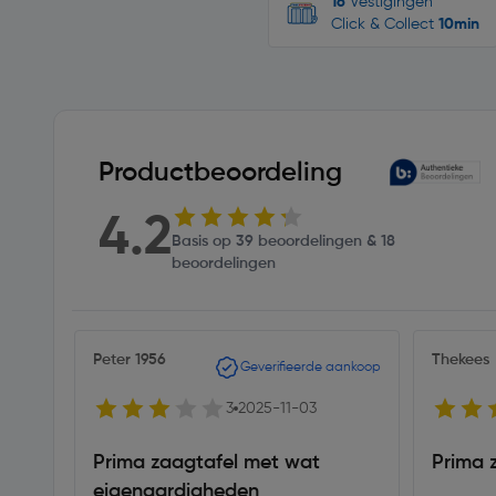
16
Vestigingen
Click & Collect
10min
Productbeoordeling
4.2
Basis op 39 beoordelingen & 18
beoordelingen
Peter 1956
Thekees
Geverifieerde aankoop
3
2025-11-03
Prima zaagtafel met wat
Prima 
eigenaardigheden