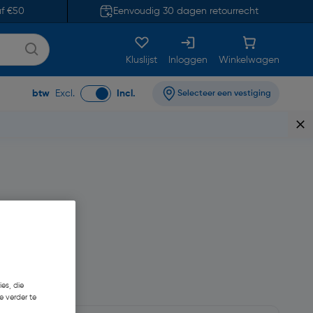
af €50
Eenvoudig 30 dagen retourrecht
Kluslijst
Inloggen
Winkelwagen
btw
Excl.
Incl.
Selecteer een vestiging
 326,40
es, die
e verder te