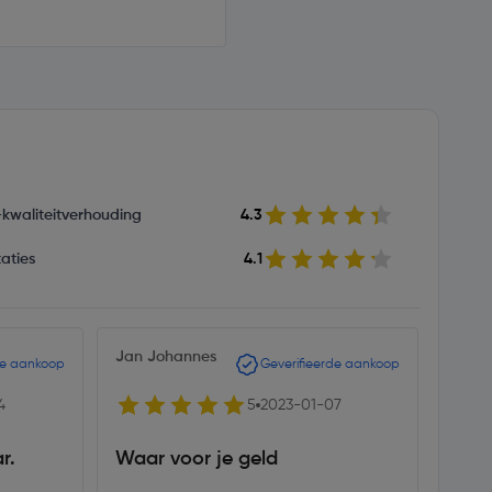
s-kwaliteitverhouding
4.3
aties
4.1
Jan Johannes
Jeroe
de aankoop
Geverifieerde aankoop
4
5
2023-01-07
r.
Waar voor je geld
Zaag