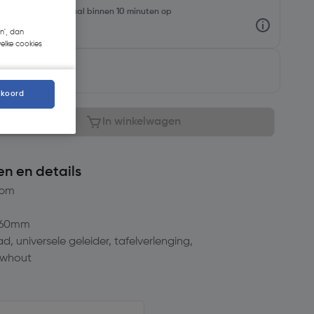
oorraadniveaus en haal binnen 10 minuten op
n', dan
welke cookies
baar
kkoord
In winkelwagen
en en details
tpm
5/60mm
, universele geleider, tafelverlenging,
uwhout