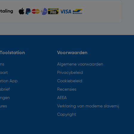
etaling
Toolstation
Voorwaarden
ons
Algemene voorwaarden
aart
Privacybeleid
ation App
Cookiebeleid
brief
Recensies
ingen
AEEA
ures
Verklaring van moderne slavernij
Copyright