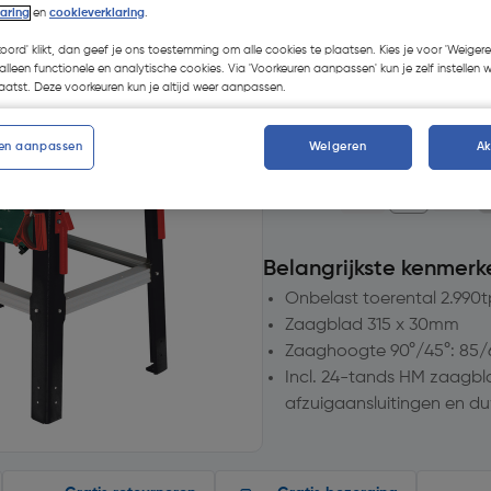
laring
en
cookieverklaring
.
Selecteer winkel - Bekijk v
Selecteer vestiging
koord' klikt, dan geef je ons toestemming om alle cookies te plaatsen. Kies je voor 'Weigere
alleen functionele en analytische cookies. Via 'Voorkeuren aanpassen' kun je zelf instellen 
atst. Deze voorkeuren kun je altijd weer aanpassen.
Geen voorraad beschik
en aanpassen
Weigeren
A
Aantal
Belangrijkste kenmerk
Onbelast toerental 2.990
Zaagblad 315 x 30mm
Zaaghoogte 90°/45°: 8
Incl. 24-tands HM zaagblad
afzuigaansluitingen en d