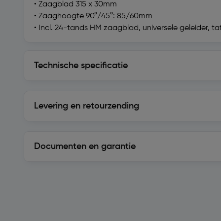
• Zaagblad 315 x 30mm
• Zaaghoogte 90°/45°: 85/60mm
• Incl. 24-tands HM zaagblad, universele geleider, t
Technische specificatie
Technische specificatie
Levering en retourzending
Levering en retourzending
Documenten en garantie
Soortgelijke artikelen