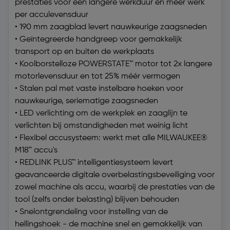
prestaties voor een langere werkduur en meer werk
per acculevensduur
• 190 mm zaagblad levert nauwkeurige zaagsneden
• Geïntegreerde handgreep voor gemakkelijk
transport op en buiten de werkplaats
• Koolborstelloze POWERSTATE™ motor tot 2x langere
motorlevensduur en tot 25% méér vermogen
• Stalen pal met vaste instelbare hoeken voor
nauwkeurige, seriematige zaagsneden
• LED verlichting om de werkplek en zaaglijn te
verlichten bij omstandigheden met weinig licht
• Flexibel accusysteem: werkt met alle MILWAUKEE®
M18™ accu's
• REDLINK PLUS™ intelligentiesysteem levert
geavanceerde digitale overbelastingsbeveiliging voor
zowel machine als accu, waarbij de prestaties van de
tool (zelfs onder belasting) blijven behouden
• Snelontgrendeling voor instelling van de
hellingshoek - de machine snel en gemakkelijk van