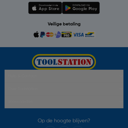
Downloaden in de
DOWNLOAD VIA
App Store
Google Play
Veilige betaling
Hulp & Contact
Over Toolstation
Voorwaarden
Op de hoogte blijven?