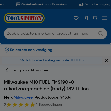
n
Winkelnetwerk van 16 winkels
Gratis bezorging 
Selecteer een vestiging
5% click & collect korting met code COLLECT5
Terug naar
Milwaukee
Milwaukee M18 FUEL FMS190-0
afkortzaagmachine (body) 18V Li-ion
Merk
Milwaukee
Productcode: 94534
5
4 Beoordelingen