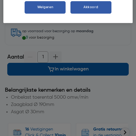
Selecteer winkel - Bekijk voorraadniveaus en haal binnen 10
minuten op
Weigeren
Akkoord
Selecteer vestiging
op voorraad
voor bezorging op
maandag
3
voor bezorging
Aantal
In winkelwagen
Belangrijkste kenmerken en details
Onbelast toerental 5000 omw/min
Zaagblad Ø 190mm
Asgat Ø 30mm
16
Vestigingen
Gratis retourneren
Click & Collect
10min
in de vestigingen