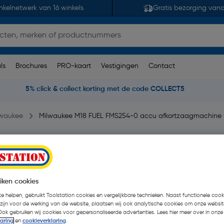
nkelnetwerk van 16 winkels
Gratis bezorging van
ls
Brochures
PRO-kaart
Vestigingen
Contact
5% click & collect korting met de code COLLECT5
lwaukee
Milwaukee M18 FUEL FMS254-0 accu afkortzaagmachine 
 afkortzaagmachine
2 beoordelingen
| Stuk
iken cookies
€ 746,39
e helpen, gebruikt Toolstation cookies en vergelijkbare technieken. Naast functionele cooki
| Excl. btw € 
 zijn voor de werking van de website, plaatsen wij ook analytische cookies om onze websit
Ook gebruiken wij cookies voor gepersonaliseerde advertenties. Lees hier meer over in onze
Recupelbijdrage inbegrepen
laring
en
cookieverklaring
.