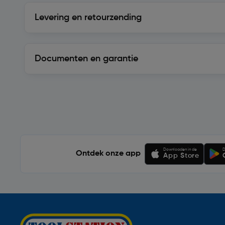
Levering en retourzending
Levering en retourzending
Documenten en garantie
Soortgelijke artikelen
Downloaden in de
D
Ontdek onze app
App Store