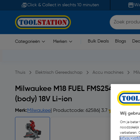
Click & Collect in slechts 10 minuten
Wi
Bulk Deals
Blogs
Dea
Categorieën
Merken
|
Thuis
Elektrisch Gereedschap
Accu machines
Mi
Milwaukee M18 FUEL FMS254-0 accu
(body) 18V Li-ion
Merk:
Milwaukee
| Productcode: 62586
| 3.7
Wij gebru
Om je beter t
noodzakelijk
verbeteren. 
privacyverk