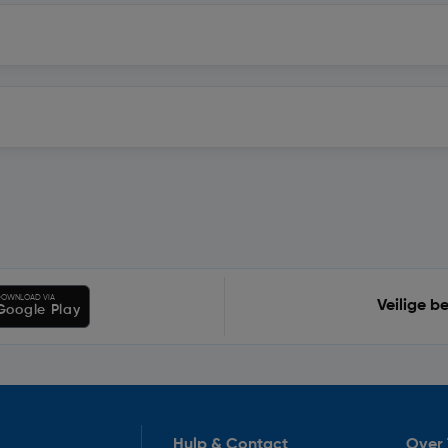
OWNLOAD VIA
Veilige b
Google Play
Hulp & Contact
Over 