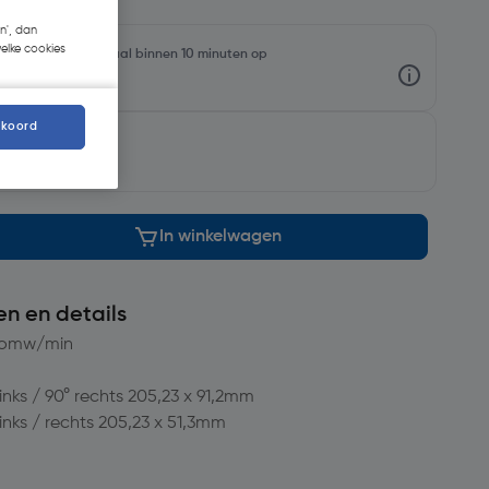
n', dan
welke cookies
oorraadniveaus en haal binnen 10 minuten op
kkoord
morgen
In winkelwagen
en en details
0 omw/min
inks / 90° rechts 205,23 x 91,2mm
inks / rechts 205,23 x 51,3mm