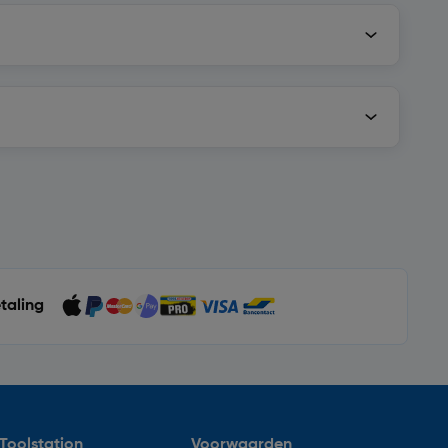
etaling
Toolstation
Voorwaarden