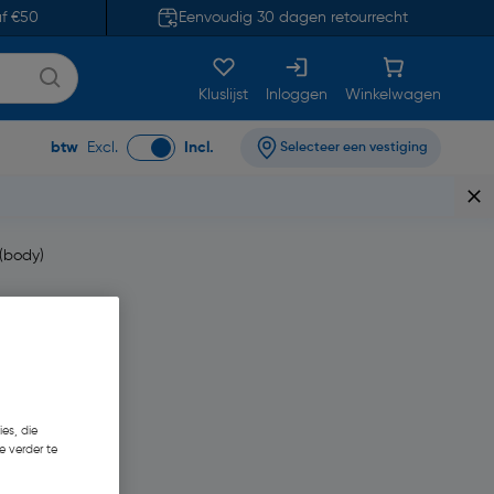
af €50
Eenvoudig 30 dagen retourrecht
Kluslijst
Inloggen
Winkelwagen
btw
Excl.
Incl.
Selecteer een vestiging
(body)
es, die
616,85
e verder te