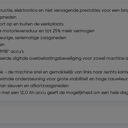
uctie, elektronica en niet vervagende prestaties voor een l
agsneden
ort op en buiten de werkplaats
re motorlevensduur en tot 25% méér vermogen
keurige, seriematige zaagsneden
ten
M18™ accu's
erde digitale overbelastingsbeveiliging voor zowel machine als
oek - de machine snel en gemakkelijk van links naar rechts kant
aximale ondersteuning voor grote stabiliteit en hoge nauwkeur
 van sleuven en afkortzaagsneden
 met een 12,0 Ah accu geeft de mogelijkheid om een hele dag