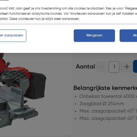
koord' klikt, dan geef je ons toestemming om alle cookies te plaatsen. Kies je voor 'Weigere
alleen functionele en analytische cookies. Via 'Voorkeuren aanpassen' kun je zelf instellen 
Selecteer winkel - Bekijk v
atst. Deze voorkeuren kun je altijd weer aanpassen.
Selecteer vestiging
en aanpassen
Weigeren
A
op voorraad
voor levering
5
voor bezorging
Aantal
Belangrijkste kenmerk
Onbelast toerental 400
Zaagblad Ø 254mm
Max. zaagcapaciteit 45° l
Max. zaagcapaciteit 45° l