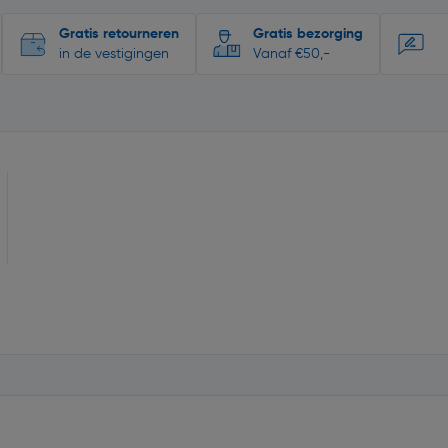
Gratis retourneren
Gratis bezorging
in de vestigingen
Vanaf €50,-