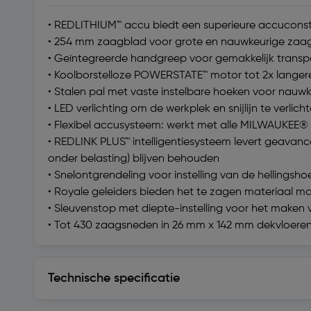
• REDLITHIUM™ accu biedt een superieure accuconstr
• 254 mm zaagblad voor grote en nauwkeurige za
• Geïntegreerde handgreep voor gemakkelijk transp
• Koolborstelloze POWERSTATE™ motor tot 2x lange
• Stalen pal met vaste instelbare hoeken voor nauw
• LED verlichting om de werkplek en snijlijn te verlich
• Flexibel accusysteem: werkt met alle MILWAUKEE® 
• REDLINK PLUS™ intelligentiesysteem levert geavance
onder belasting) blijven behouden
• Snelontgrendeling voor instelling van de hellingsh
• Royale geleiders bieden het te zagen materiaal m
• Sleuvenstop met diepte-instelling voor het maken
• Tot 430 zaagsneden in 26 mm x 142 mm dekvloeren
Technische specificatie
Technische specificatie