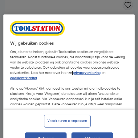
Wij gebruiken cookies
Om je beter te helpen, gebruikt Toolstation cookies en vergelijkbare
technieken. Naast functionele cookies, die noodzakelijk zijn voor de werking
van de website, plaatsen wij ook analytische cookies om onze website
verder te verbeteren. Ook gebruiken wij cookies voor gepersonaliseerde
advertenties. Lees hier meer over in onze
privacyverklaring
en
cookieverklaring
.
Als je op 'Akkoord' klikt, dan geef je ons toestemming om alle cookies te
plaatsen. Kies je voor 'Weigeren', dan plaatsen wij alleen functionele en
analytische cookies. Via 'Voorkeuren aanpassen' kun je zelf instellen welke
€ 29,90
cookies worden geplaatst. Deze voorkeuren kun je altijd weer aanpassen.
| Excl. btw € 24,71
Voorkeuren aanpassen
Promoties
GRATIS bitset