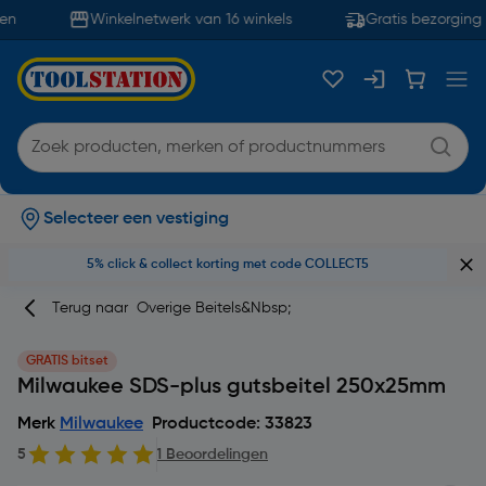
n
Winkelnetwerk van 16 winkels
Gratis bezorging 
Selecteer een vestiging
5% click & collect korting met code COLLECT5
Terug naar
Overige Beitels&nbsp;
GRATIS bitset
Milwaukee SDS-plus gutsbeitel 250x25mm
Merk
Milwaukee
Productcode: 33823
5
1 Beoordelingen