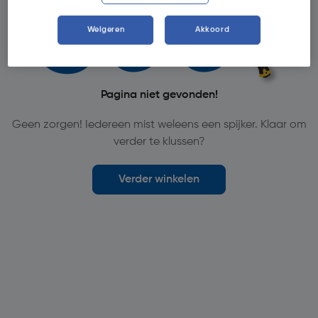
Weigeren
Akkoord
Pagina niet gevonden!
Geen zorgen! Iedereen mist weleens een spijker. Klaar om
verder te klussen?
Verder winkelen