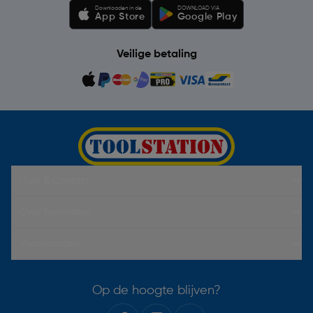
Downloaden in de
DOWNLOAD VIA
App Store
Google Play
Veilige betaling
Hulp & Contact
Over Toolstation
Voorwaarden
Op de hoogte blijven?