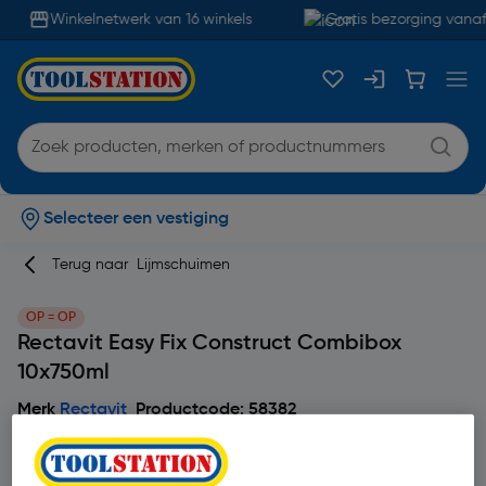
Winkelnetwerk van 16 winkels
Gratis bezorging vanaf
Selecteer een vestiging
Terug naar
Lijmschuimen
OP = OP
Rectavit Easy Fix Construct Combibox
10x750ml
Merk
Rectavit
Productcode: 58382