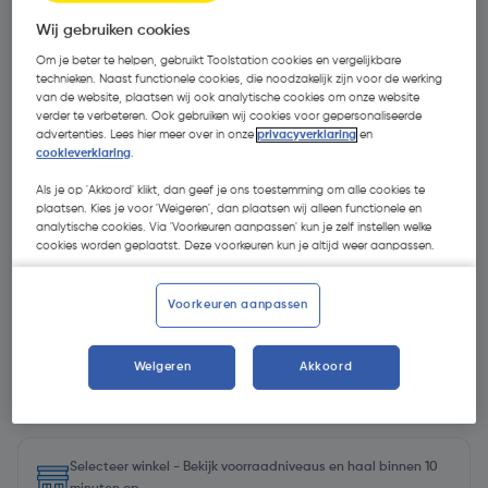
Wij gebruiken cookies
Om je beter te helpen, gebruikt Toolstation cookies en vergelijkbare
technieken. Naast functionele cookies, die noodzakelijk zijn voor de werking
van de website, plaatsen wij ook analytische cookies om onze website
verder te verbeteren. Ook gebruiken wij cookies voor gepersonaliseerde
advertenties. Lees hier meer over in onze
privacyverklaring
en
cookieverklaring
.
- € 19,12
Als je op 'Akkoord' klikt, dan geef je ons toestemming om alle cookies te
plaatsen. Kies je voor 'Weigeren', dan plaatsen wij alleen functionele en
analytische cookies. Via 'Voorkeuren aanpassen' kun je zelf instellen welke
cookies worden geplaatst. Deze voorkeuren kun je altijd weer aanpassen.
Voorkeuren aanpassen
€ 111,30
Weigeren
Akkoord
€ 92,18
| Excl. btw € 76,18
€ 12,29/L
Selecteer winkel - Bekijk voorraadniveaus en haal binnen 10