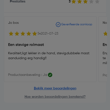
Prestaties
3
Jo bos
Nob
Geverifieerde aankoop
5
2021-07-23
Een stevige rolmaat
Eng
Kwaliteit,ligt lekker in de hand, stevig.dubbele maat
Enge
aanduiding erg handig!!
te m
mill
Productaanbeveling : Ja
Prod
Bekijk meer beoordelingen
Hoe worden beoordelingen berekend?