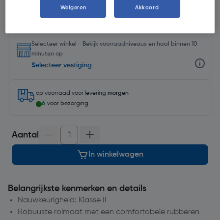
Weigeren
Akkoord
Selecteer winkel - Bekijk voorraadniveaus en haal binnen 10
minuten op
Selecteer vestiging
op voorraad
voor levering
morgen
6
voor bezorging
Aantal
In winkelwagen
Belangrijkste kenmerken en details
Nauwkeurigheid: Klasse II
Robuuste rolmaat met een comfortabele rubberen