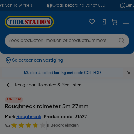
 van 16 winkels
Gratis bezorging vanaf €50
Eenvo
Selecteer een vestiging
5% click & collect korting met code COLLECT5
Terug naar
Rolmaten & Meetlinten
OP = OP
Roughneck rolmeter 5m 27mm
Merk
Roughneck
Productcode: 31622
4.2
11 Beoordelingen