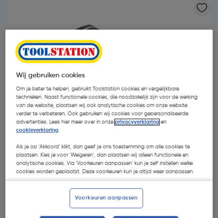
Wij gebruiken cookies
Om je beter te helpen, gebruikt Toolstation cookies en vergelijkbare
technieken. Naast functionele cookies, die noodzakelijk zijn voor de werking
van de website, plaatsen wij ook analytische cookies om onze website
verder te verbeteren. Ook gebruiken wij cookies voor gepersonaliseerde
advertenties. Lees hier meer over in onze
privacyverklaring
en
cookieverklaring
.
Als je op 'Akkoord' klikt, dan geef je ons toestemming om alle cookies te
plaatsen. Kies je voor 'Weigeren', dan plaatsen wij alleen functionele en
analytische cookies. Via 'Voorkeuren aanpassen' kun je zelf instellen welke
€ 8,95
| Excl. btw € 7,40
cookies worden geplaatst. Deze voorkeuren kun je altijd weer aanpassen.
Voorkeuren aanpassen
Kies productvariant
(2)