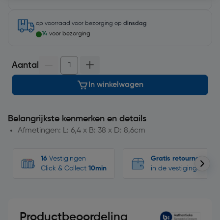
op voorraad
voor bezorging op
dinsdag
14
voor bezorging
Aantal
In winkelwagen
Belangrijkste kenmerken en details
Afmetingen: L: 6,4 x B: 38 x D: 8,6cm
16
Vestigingen
Gratis retourneren
Click & Collect
10min
in de vestigingen
Productbeoordeling