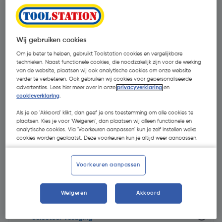
Wij gebruiken cookies
Om je beter te helpen, gebruikt Toolstation cookies en vergelijkbare
technieken. Naast functionele cookies, die noodzakelijk zijn voor de werking
van de website, plaatsen wij ook analytische cookies om onze website
verder te verbeteren. Ook gebruiken wij cookies voor gepersonaliseerde
advertenties. Lees hier meer over in onze
privacyverklaring
en
cookieverklaring
.
Als je op 'Akkoord' klikt, dan geef je ons toestemming om alle cookies te
plaatsen. Kies je voor 'Weigeren', dan plaatsen wij alleen functionele en
analytische cookies. Via 'Voorkeuren aanpassen' kun je zelf instellen welke
cookies worden geplaatst. Deze voorkeuren kun je altijd weer aanpassen.
€ 29,88
| Excl. btw € 24,69
Voorkeuren aanpassen
Weigeren
Akkoord
Selecteer winkel - Bekijk voorraadniveaus en haal binnen 10
minuten op
Selecteer vestiging