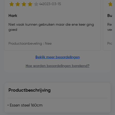
4
2023-03-15
Hark
Buig
Niet vaak kunnen gebruiken maar die ene keer ging
Rede
goed
veel
Productaanbeveling : Nee
Prod
Bekijk meer beoordelingen
Hoe worden beoordelingen berekend?
Productbeschrijving
• Essen steel 160cm