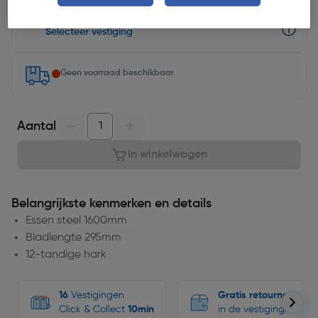
Selecteer winkel - Bekijk voorraadniveaus en haal binnen 10
minuten op
Selecteer vestiging
Geen voorraad beschikbaar
Aantal
In winkelwagen
Belangrijkste kenmerken en details
Essen steel 1600mm
Bladlengte 295mm
12-tandige hark
16
Vestigingen
Gratis retourneren
Click & Collect
10min
in de vestigingen