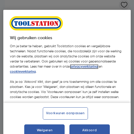
Wij gebruiken cookies
Om je beter te helpen, gebruikt Toolstation cookies en vergelijkbare
technieken. Naast functionele cookies, die noodzakelijk zijn voor de werking
van de website, plaatsen wij ook analytische cookies om onze website
verder te verbeteren. Ook gebruiken wij cookies voor gepersonaliseerde
advertenties. Lees hier meer over in onze
privacyverklaring
en
cookieverklaring
.
Als je op 'Akkoord' klikt, dan geef je ons toestemming om alle cookies te
plaatsen. Kies je voor 'Weigeren', dan plaatsen wij alleen functionele en
analytische cookies. Via 'Voorkeuren aanpassen' kun je zelf instellen welke
cookies worden geplaatst. Deze voorkeuren kun je altijd weer aanpassen.
€ 10,89
€ 10,57
| Excl. btw € 8,74
Voorkeuren aanpassen
Weigeren
Akkoord