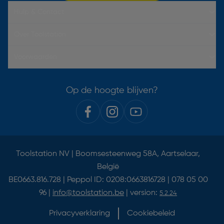
Hulp & Contact
Over Toolstation
Voorwaarden
Op de hoogte blijven?
Toolstation NV | Boomsesteenweg 58A, Aartselaar,
België
BE0663.816.728 | Peppol ID: 0208:0663816728 | 078 05 00
96 |
info@toolstation.be
| version:
5.2.24
Privacyverklaring
Cookiebeleid