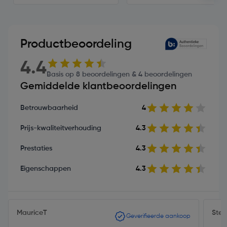
Productbeoordeling
4.4
Basis op 8 beoordelingen & 4 beoordelingen
Gemiddelde klantbeoordelingen
Betrouwbaarheid
4
Prijs-kwaliteitverhouding
4.3
Prestaties
4.3
Eigenschappen
4.3
MauriceT
Stef
Geverifieerde aankoop