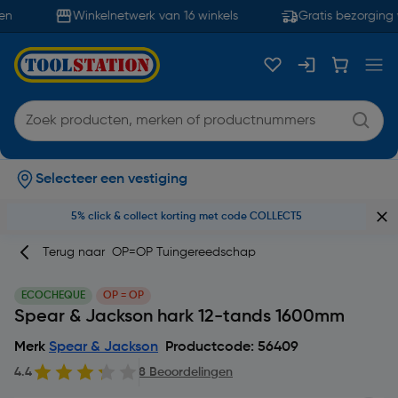
n
Winkelnetwerk van 16 winkels
Gratis bezorging 
Selecteer een vestiging
5% click & collect korting met code COLLECT5
Terug naar
OP=OP Tuingereedschap
ECOCHEQUE
OP = OP
Spear & Jackson hark 12-tands 1600mm
Merk
Spear & Jackson
Productcode: 56409
4.4
8 Beoordelingen