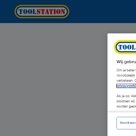
Wij gebru
Om je beter t
noodzakelijk
verbeteren. 
privacyverk
Als je op 'Ak
plaatsen wij 
worden gepla
Voorkeur