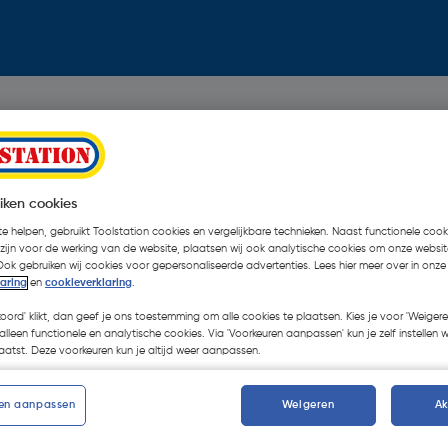
iken cookies
e helpen, gebruikt Toolstation cookies en vergelijkbare technieken. Naast functionele cooki
 zijn voor de werking van de website, plaatsen wij ook analytische cookies om onze websit
Ook gebruiken wij cookies voor gepersonaliseerde advertenties. Lees hier meer over in onze
laring
en
cookieverklaring
.
koord' klikt, dan geef je ons toestemming om alle cookies te plaatsen. Kies je voor 'Weigere
alleen functionele en analytische cookies. Via 'Voorkeuren aanpassen' kun je zelf instellen 
atst. Deze voorkeuren kun je altijd weer aanpassen.
en aanpassen
Weigeren
A
Oops!