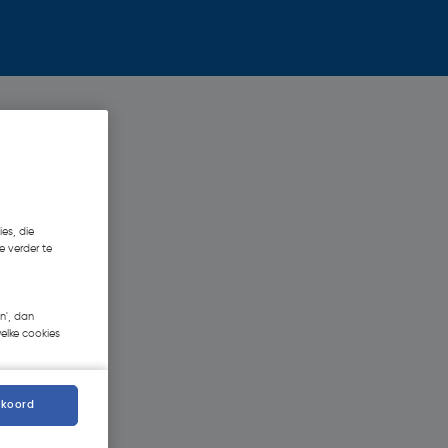
es, die
e verder te
n', dan
welke cookies
kkoord