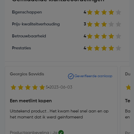
Eigenschappen
4
Prijs-kwaliteitverhouding
3
Betrouwbaarheid
4
Prestaties
4
Georgios Savvidis
Dut
Geverifieerde aankoop
5
2023-06-03
Een meetlint kopen
Teg
Uitstekend product . Het kwam heel snel aan en op
Band
het moment dat ik werd geïnformeerd
en d
Productaanbeveling : Ja
Prod