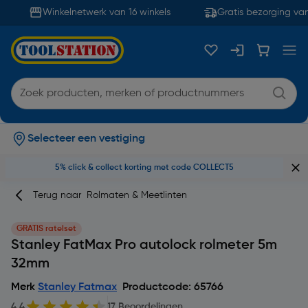
Winkelnetwerk van 16 winkels
Gratis bezorging van
Selecteer een vestiging
5% click & collect korting met code COLLECT5
Terug naar
Rolmaten & Meetlinten
GRATIS ratelset
Stanley FatMax Pro autolock rolmeter 5m
32mm
Merk
Stanley Fatmax
Productcode: 65766
4.4
17 Beoordelingen