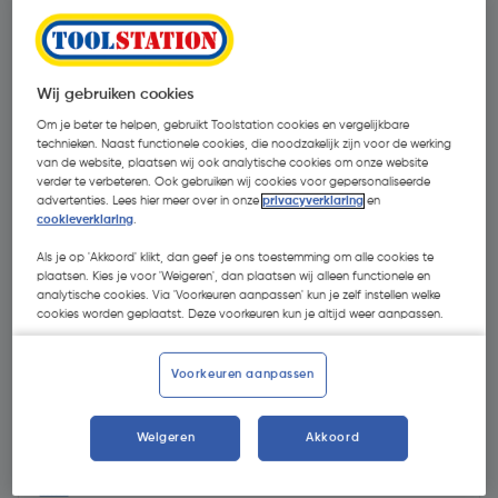
Wij gebruiken cookies
Om je beter te helpen, gebruikt Toolstation cookies en vergelijkbare
technieken. Naast functionele cookies, die noodzakelijk zijn voor de werking
van de website, plaatsen wij ook analytische cookies om onze website
verder te verbeteren. Ook gebruiken wij cookies voor gepersonaliseerde
advertenties. Lees hier meer over in onze
privacyverklaring
en
cookieverklaring
.
Als je op 'Akkoord' klikt, dan geef je ons toestemming om alle cookies te
plaatsen. Kies je voor 'Weigeren', dan plaatsen wij alleen functionele en
analytische cookies. Via 'Voorkeuren aanpassen' kun je zelf instellen welke
cookies worden geplaatst. Deze voorkeuren kun je altijd weer aanpassen.
Voorkeuren aanpassen
€ 14,11
| Excl. btw € 11,66
Weigeren
Akkoord
Selecteer winkel - Bekijk voorraadniveaus en haal binnen 10
minuten op