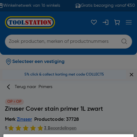
Winkelnetwerk van 16 winkels
Gratis bezorging vanaf €50
Selecteer een vestiging
5% click & collect korting met code COLLECT5
Terug naar
Primers
OP = OP
Zinsser Cover stain primer 1L zwart
Merk
Zinsser
Productcode: 37728
5
3 Beoordelingen