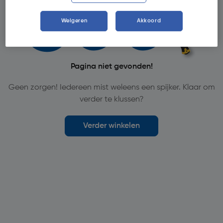
Weigeren
Akkoord
Pagina niet gevonden!
Geen zorgen! Iedereen mist weleens een spijker. Klaar om
verder te klussen?
Verder winkelen