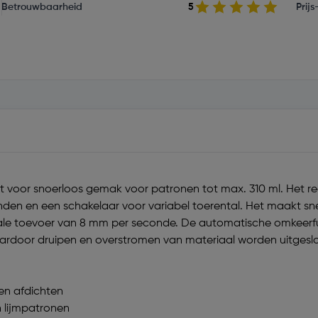
Betrouwbaarheid
5
Prij
voor snoerloos gemak voor patronen tot max. 310 ml. Het reg
nden en een schakelaar voor variabel toerental. Het maakt snel
male toevoer van 8 mm per seconde. De automatische omkeerf
aardoor druipen en overstromen van materiaal worden uitgesl
 en afdichten
n lijmpatronen