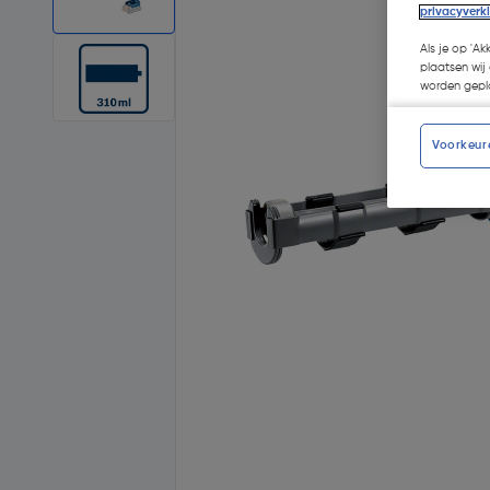
privacyverk
Als je op 'Ak
plaatsen wij 
worden gepla
Voorkeur