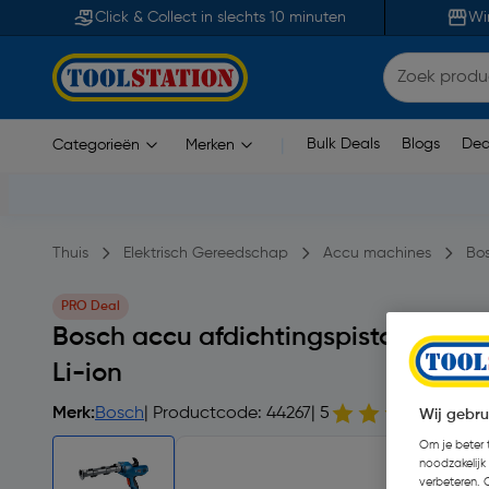
Click & Collect in slechts 10 minuten
Wi
Bulk Deals
Blogs
Dea
Categorieën
Merken
|
Thuis
Elektrisch Gereedschap
Accu machines
Bo
PRO Deal
Bosch accu afdichtingspistool GCG 
Li-ion
Merk:
Bosch
| Productcode: 44267
| 5
1 b
Wij gebru
Om je beter t
noodzakelijk
verbeteren. 