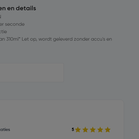
en en details
N
er seconde
tie
an 310ml* Let op, wordt geleverd zonder accu's en
aties
5