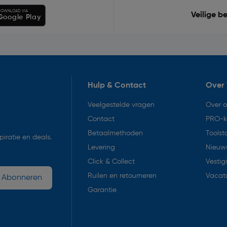
OWNLOAD VIA
Veilige b
Google Play
Hulp & Contact
Over 
Veelgestelde vragen
Over 
Contact
PRO-k
Betaalmethoden
Toolst
iratie en deals.
Levering
Nieuws
Click & Collect
Vestig
Ruilen en retourneren
Vacat
Abonneren
Garantie