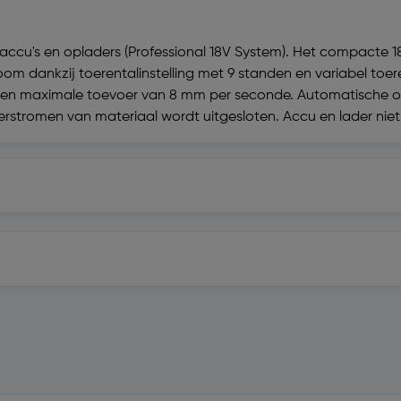
-accu's en opladers (Professional 18V System). Het compacte 
om dankzij toerentalinstelling met 9 standen en variabel toeren
 een maximale toevoer van 8 mm per seconde. Automatische om
verstromen van materiaal wordt uitgesloten. Accu en lader ni