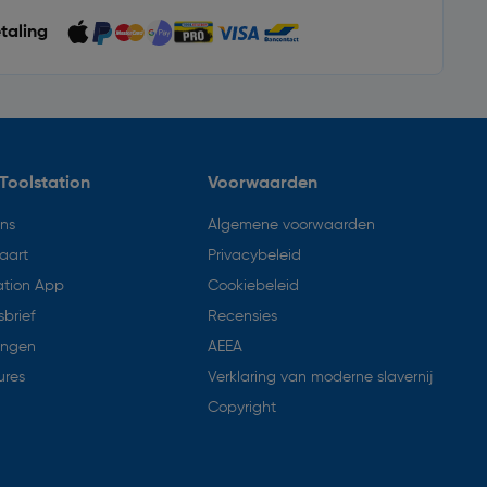
etaling
Toolstation
Voorwaarden
ons
Algemene voorwaarden
aart
Privacybeleid
ation App
Cookiebeleid
brief
Recensies
ingen
AEEA
ures
Verklaring van moderne slavernij
Copyright