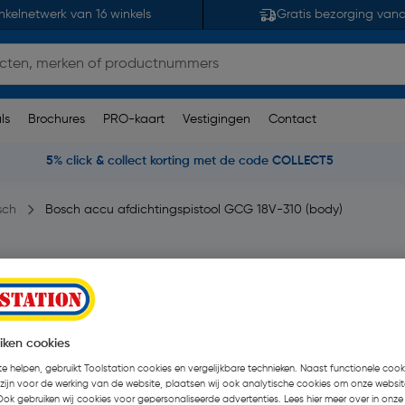
nkelnetwerk van 16 winkels
Gratis bezorging van
ls
Brochures
PRO-kaart
Vestigingen
Contact
5% click & collect korting met de code COLLECT5
sch
Bosch accu afdichtingspistool GCG 18V-310 (body)
18V-310 (body) 18V
eoordelingen
| Stuk
iken cookies
e helpen, gebruikt Toolstation cookies en vergelijkbare technieken. Naast functionele cooki
€ 304,98
| Excl. btw 
 zijn voor de werking van de website, plaatsen wij ook analytische cookies om onze websit
Ook gebruiken wij cookies voor gepersonaliseerde advertenties. Lees hier meer over in onze