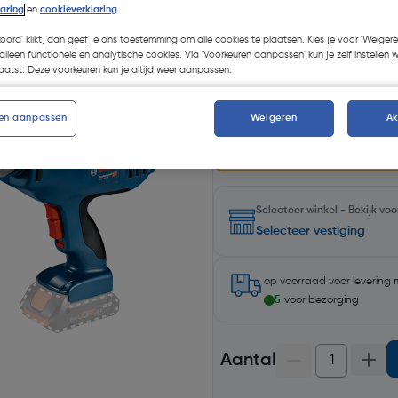
laring
en
cookieverklaring
.
Recupelbijdrage inbegrepen
koord' klikt, dan geef je ons toestemming om alle cookies te plaatsen. Kies je voor 'Weigere
Promoties
alleen functionele en analytische cookies. Via 'Voorkeuren aanpassen' kun je zelf instellen 
atst. Deze voorkeuren kun je altijd weer aanpassen.
Bosch PRO Deal
Krijg een GRATIS product n
meer aan geselecteerde Bos
en aanpassen
Weigeren
A
Registreer jouw aankoop 
product naar keuze. Geldig
Selecteer winkel - Bekijk v
Selecteer vestiging
op voorraad
voor levering
5
voor bezorging
Aantal