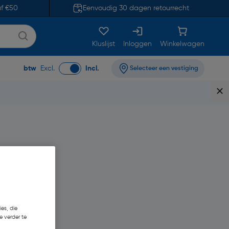
af €50
Eenvoudig 30 dagen retourrecht
Kluslijst
Inloggen
Winkelwagen
btw
Excl.
Incl.
Selecteer een vestiging
es, die
€ 252,05
e verder te