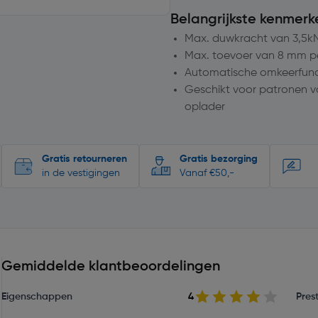
Belangrijkste kenmerk
Max. duwkracht van 3,5k
Max. toevoer van 8 mm p
Automatische omkeerfunc
Geschikt voor patronen v
oplader
Gratis retourneren
Gratis bezorging
in de vestigingen
Vanaf €50,-
Gemiddelde klantbeoordelingen
Eigenschappen
4
Prest