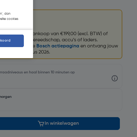
n', dan
welke cookies
aar keuze bij aankoop van €199,00 (excl. BTW) of
ch V18 (tuin)gereedschap, accu’s of laders.
kkoord
eenvoudig via de
Bosch actiepagina
en ontvang jouw
 t/m 31 augustus 2026.
oorraadniveaus en haal binnen 10 minuten op
morgen
In winkelwagen