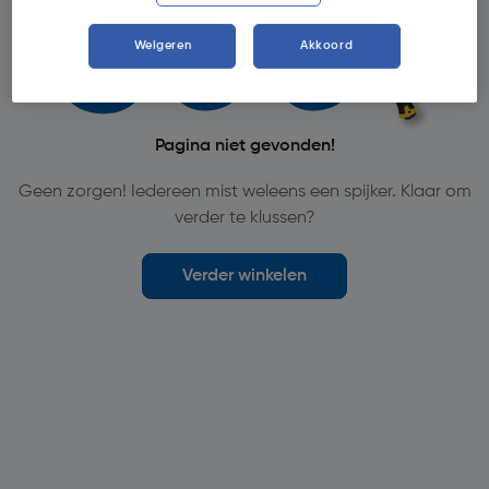
Weigeren
Akkoord
Pagina niet gevonden!
Geen zorgen! Iedereen mist weleens een spijker. Klaar om
verder te klussen?
Verder winkelen