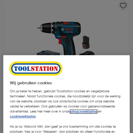
Wij gebruiken cookies
Om je beter te helpen, gebruikt Toolstation cookies en vergelijkbare
technieken. Naast functionele cookies, die noodzakelijk zijn voor de werking
€ 159,18
van de website, plaatsen wij ook analytische cookies om onze website
| Excl. btw € 131,55
verder te verbeteren. Ook gebruiken wij cookies voor gepersonaliseerde
advertenties. Lees hier meer over in onze
privacyverklaring
en
Recupelbijdrage en Bebatbijdrage inbegrepen
cookieverklaring
.
Als je op 'Akkoord' klikt, dan geef je ons toestemming om alle cookies te
plaatsen. Kies je voor 'Weigeren', dan plaatsen wij alleen functionele en