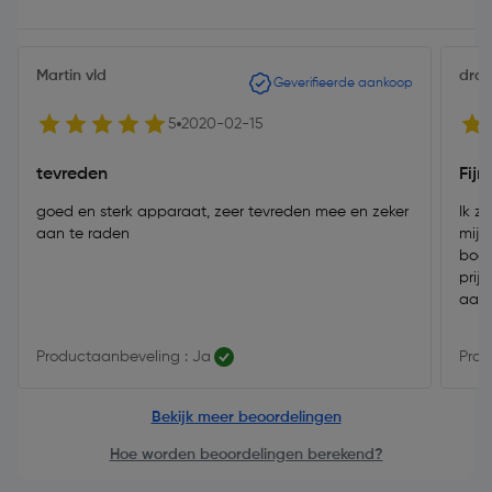
Martin vld
draa
Geverifieerde aankoop
5
2020-02-15
tevreden
Fij
goed en sterk apparaat, zeer tevreden mee en zeker
Ik z
aan te raden
mijn
boor
prij
aan
Productaanbeveling : Ja
Prod
Bekijk meer beoordelingen
Hoe worden beoordelingen berekend?