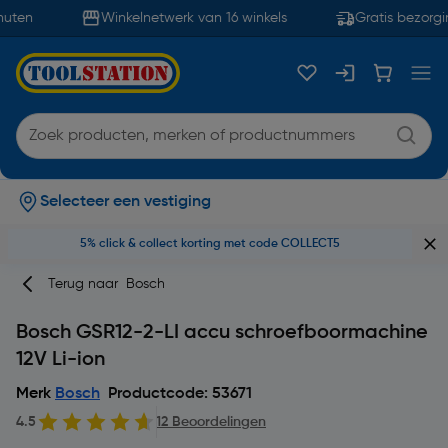
uten
Winkelnetwerk van 16 winkels
Gratis bezorgin
Selecteer een vestiging
5% click & collect korting met code COLLECT5
Terug naar
Bosch
Bosch GSR12-2-LI accu schroefboormachine
12V Li-ion
Merk
Bosch
Productcode: 53671
4.5
12 Beoordelingen