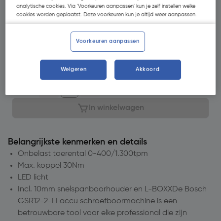
Selecteer winkel - Bekijk voorraadniveaus en haal binnen 10
analytische cookies. Via 'Voorkeuren aanpassen' kun je zelf instellen welke
minuten op
cookies worden geplaatst. Deze voorkeuren kun je altijd weer aanpassen.
Selecteer vestiging
Voorkeuren aanpassen
Geen voorraad beschikbaar
Weigeren
Akkoord
Aantal
In winkelwagen
Belangrijkste kenmerken en details
Onbelast toerental 0-400/1.300tpm
Max. koppel 30Nm
LED licht
Incl. 10mm snelspanboorhouder en L-BOXXDe Bosch
GSR12-2-LI accu schroefboormachine is een
betrouwbare tool voor elke professional die zijn