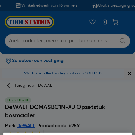
Winkelnetwerk van 16 winkels
Gratis bezorging va
Selecteer een vestiging
5% click & collect korting met code COLLECT5
Terug naar
DeWALT
ECOCHEQUE
DeWALT DCMASBC1N-XJ Opzetstuk
bosmaaier
Merk
DeWALT
Productcode: 62561
5
2 Beoordelingen