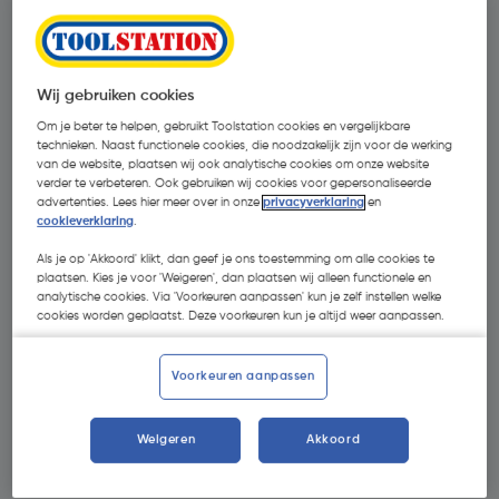
Wij gebruiken cookies
Om je beter te helpen, gebruikt Toolstation cookies en vergelijkbare
technieken. Naast functionele cookies, die noodzakelijk zijn voor de werking
van de website, plaatsen wij ook analytische cookies om onze website
verder te verbeteren. Ook gebruiken wij cookies voor gepersonaliseerde
advertenties. Lees hier meer over in onze
privacyverklaring
en
cookieverklaring
.
Als je op 'Akkoord' klikt, dan geef je ons toestemming om alle cookies te
plaatsen. Kies je voor 'Weigeren', dan plaatsen wij alleen functionele en
analytische cookies. Via 'Voorkeuren aanpassen' kun je zelf instellen welke
cookies worden geplaatst. Deze voorkeuren kun je altijd weer aanpassen.
Voorkeuren aanpassen
€ 99,00
| Excl. btw € 81,82
Weigeren
Akkoord
Recupelbijdrage inbegrepen