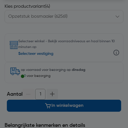
Kies productvariant
(4)
Selecteer winkel - Bekijk voorraadniveaus en haal binnen 10
minuten op
Selecteer vestiging
op voorraad
voor bezorging op
dinsdag
1
voor bezorging
Aantal
In winkelwagen
Belangrijkste kenmerken en details