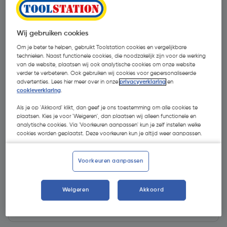
Wij gebruiken cookies
Om je beter te helpen, gebruikt Toolstation cookies en vergelijkbare
technieken. Naast functionele cookies, die noodzakelijk zijn voor de werking
van de website, plaatsen wij ook analytische cookies om onze website
verder te verbeteren. Ook gebruiken wij cookies voor gepersonaliseerde
advertenties. Lees hier meer over in onze
privacyverklaring
en
cookieverklaring
.
Als je op 'Akkoord' klikt, dan geef je ons toestemming om alle cookies te
plaatsen. Kies je voor 'Weigeren', dan plaatsen wij alleen functionele en
analytische cookies. Via 'Voorkeuren aanpassen' kun je zelf instellen welke
cookies worden geplaatst. Deze voorkeuren kun je altijd weer aanpassen.
€ 154,22
| Excl. btw € 127,45
Voorkeuren aanpassen
Bebatbijdrage inbegrepen
Weigeren
Akkoord
Kies productvariant
(2)