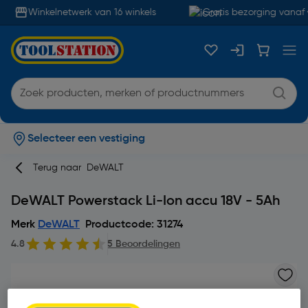
Winkelnetwerk van 16 winkels
Gratis bezorging vanaf 
Selecteer een vestiging
Terug naar
DeWALT
DeWALT Powerstack Li-Ion accu 18V - 5Ah
Merk
DeWALT
Productcode: 31274
4.8
5 Beoordelingen