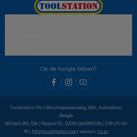
Hulp & Contact
Over Toolstation
Voorwaarden
Op de hoogte blijven?
Toolstation NV | Boomsesteenweg 58A, Aartselaar,
België
BE0663.816.728 | Peppol ID: 0208:0663816728 | 078 05 00
96 |
info@toolstation.be
| version:
5.2.24