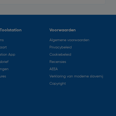
Toolstation
Voorwaarden
ons
Algemene voorwaarden
aart
Privacybeleid
ation App
Cookiebeleid
brief
Recensies
ingen
AEEA
ures
Verklaring van moderne slavernij
Copyright