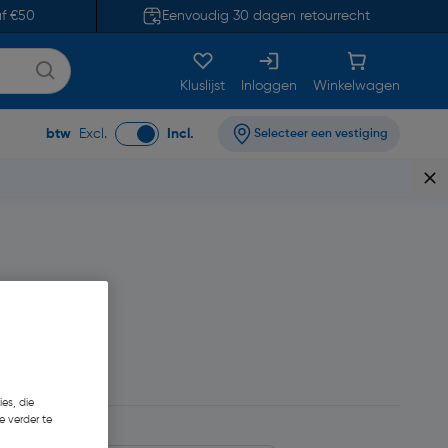
af €50
Eenvoudig 30 dagen retourrecht
Kluslijst
Inloggen
Winkelwagen
btw
Excl.
Incl.
Selecteer een vestiging
1,52
es, die
e verder te