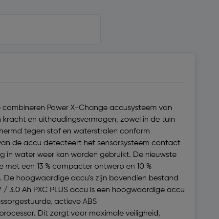
t te combineren Power X-Change accusysteem van
n kracht en uithoudingsvermogen, zowel in de tuin
chermd tegen stof en waterstralen conform
n van de accu detecteert het sensorsysteem contact
ng in water weer kan worden gebruikt. De nieuwste
ie met een 13 % compacter ontwerp en 10 %
. De hoogwaardige accu's zijn bovendien bestand
 V / 3.0 Ah PXC PLUS accu is een hoogwaardige accu
ssorgestuurde, actieve ABS
essor. Dit zorgt voor maximale veiligheid,