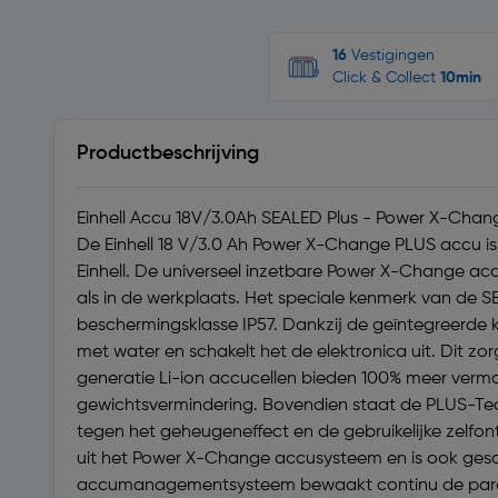
16
Vestigingen
Click & Collect
10min
Productbeschrijving
Einhell Accu 18V/3.0Ah SEALED Plus - Power X-Chan
De Einhell 18 V/3.0 Ah Power X-Change PLUS accu i
Einhell. De universeel inzetbare Power X-Change acc
als in de werkplaats. Het speciale kenmerk van de 
beschermingsklasse IP57. Dankzij de geïntegreerde k
met water en schakelt het de elektronica uit. Dit z
generatie Li-ion accucellen bieden 100% meer vermo
gewichtsvermindering. Bovendien staat de PLUS-Te
tegen het geheugeneffect en de gebruikelijke zelfo
uit het Power X-Change accusysteem en is ook gesc
accumanagementsysteem bewaakt continu de paramet