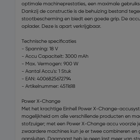
optimale machineprestaties, een maximale gebruiksd
Dankzij de constructie is de behuizing bestand teg
stootbescherming en biedt een goede grip. De accu
oplader. Deze is apart verkrijgbaar.
Technische specificaties
- Spanning: 18 V
- Accu Capaciteit: 3000 mAh
- Max. Vermogen: 900 W
- Aantal Accu's: 1 Stuk
- EAN: 4006825672794
- Artikelnummer: 4511618
Power X-Change
Met het krachtige Einhell Power X-Change-accusyst
mogelijkheid om alle verschillende producten en ma
stofzuiger; met een Power X-Change accu voorzie je 
zwaardere machines kun je er twee combineren en ge
aansluiten. Daarnaast heb je geen last meer van str