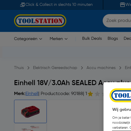
Click & Collect in slechts 10 minuten
Wi
Bulk Deals
Blogs
Dea
Categorieën
Merken
|
Thuis
Elektrisch Gereedschap
Accu machines
Ein
Einhell 18V/3.0Ah SEALED Accu plus 
Merk:
Einhell
| Productcode: 90188
| 1
| St
Wij gebru
Om je beter t
noodzakelijk
verbeteren. 