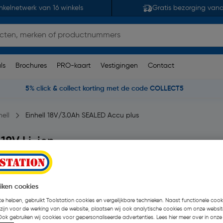
nkelnetwerk van 16 winkels
Gratis bezorging van
ls
Brochures
PRO-kaart
Vestigingen
Contact
5% click & collect korting met de code COLLECT5
hell
Einhell 18V/3.0Ah SEALED Accu plus
18V Li-ion
uk
€ 50,24
| Excl. btw € 4
iken cookies
e helpen, gebruikt Toolstation cookies en vergelijkbare technieken. Naast functionele cooki
 zijn voor de werking van de website, plaatsen wij ook analytische cookies om onze websit
Kies productvariant
(1)
Ook gebruiken wij cookies voor gepersonaliseerde advertenties. Lees hier meer over in onze