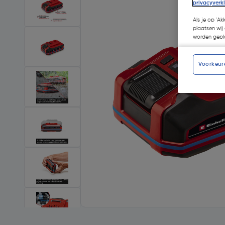
privacyverk
Als je op 'Ak
plaatsen wij 
worden gepla
Voorkeur