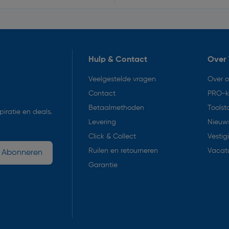
Hulp & Contact
Over 
Veelgestelde vragen
Over 
Contact
PRO-k
Betaalmethoden
Toolst
iratie en deals.
Levering
Nieuws
Click & Collect
Vestig
Ruilen en retourneren
Vacat
Abonneren
Garantie