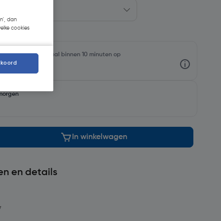
n', dan
welke cookies
oorraadniveaus en haal binnen 10 minuten op
kkoord
morgen
In winkelwagen
en en details
7