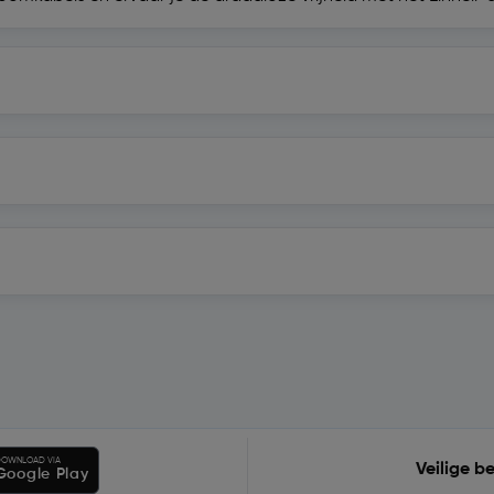
OWNLOAD VIA
Veilige b
Google Play