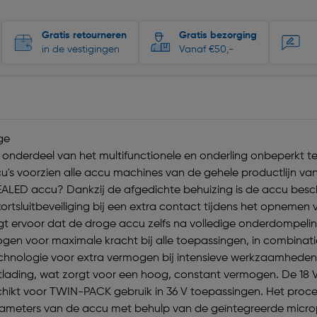
Gratis retourneren
Gratis bezorging
in de vestigingen
Vanaf €50,-
ge
s onderdeel van het multifunctionele en onderling onbeperk
u's voorzien alle accu machines van de gehele productlijn va
SEALED accu? Dankzij de afgedichte behuizing is de accu bes
ortsluitbeveiliging bij een extra contact tijdens het opneme
orgt ervoor dat de droge accu zelfs na volledige onderdompeli
gen voor maximale kracht bij alle toepassingen, in combinat
chnologie voor extra vermogen bij intensieve werkzaamheden
ntlading, wat zorgt voor een hoog, constant vermogen. De 18
hikt voor TWIN-PACK gebruik in 36 V toepassingen. Het proce
ers van de accu met behulp van de geïntegreerde microproc