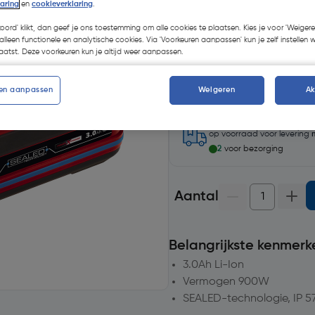
laring
en
cookieverklaring
.
koord' klikt, dan geef je ons toestemming om alle cookies te plaatsen. Kies je voor 'Weigere
alleen functionele en analytische cookies. Via 'Voorkeuren aanpassen' kun je zelf instellen 
atst. Deze voorkeuren kun je altijd weer aanpassen.
Selecteer winkel - Bekijk v
en aanpassen
Weigeren
A
Selecteer vestiging
op voorraad
voor levering
2
voor bezorging
Aantal
Belangrijkste kenmerk
3.0Ah Li-Ion
Vermogen 900W
SEALED-technologie, IP 5