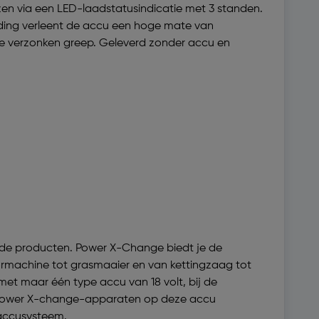
en via een LED-laadstatusindicatie met 3 standen.
eding verleent de accu een hoge mate van
de verzonken greep. Geleverd zonder accu en
nde producten. Power X-Change biedt je de
ormachine tot grasmaaier en van kettingzaag tot
met maar één type accu van 18 volt, bij de
lle Power X-change-apparaten op deze accu
-accusysteem.