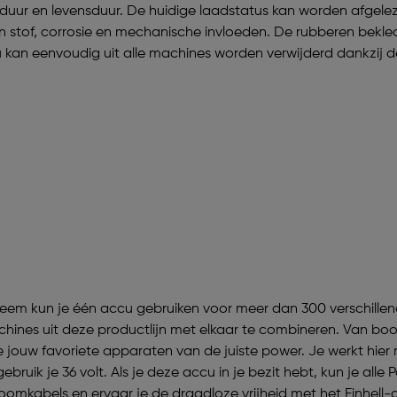
uur en levensduur. De huidige laadstatus kan worden afgelez
en stof, corrosie en mechanische invloeden. De rubberen bekl
 kan eenvoudig uit alle machines worden verwijderd dankzij 
eem kun je één accu gebruiken voor meer dan 300 verschille
chines uit deze productlijn met elkaar te combineren. Van bo
jouw favoriete apparaten van de juiste power. Je werkt hier 
bruik je 36 volt. Als je deze accu in je bezit hebt, kun je a
oomkabels en ervaar je de draadloze vrijheid met het Einhell