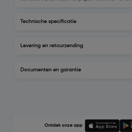
Technische specificatie
Technische specificatie
Levering en retourzending
Levering en retourzending
Documenten en garantie
Soortgelijke artikelen
Downloaden in de
D
Ontdek onze app
App Store