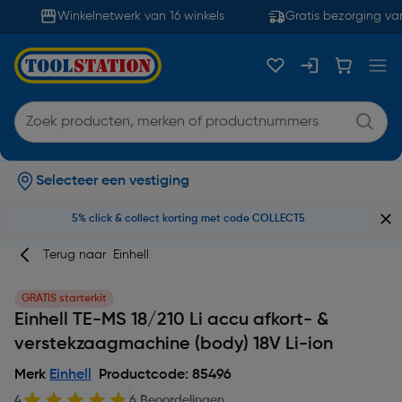
Winkelnetwerk van 16 winkels
Gratis bezorging vana
Selecteer een vestiging
5% click & collect korting met code COLLECT5
Terug naar
Einhell
GRATIS starterkit
Einhell TE-MS 18/210 Li accu afkort- &
verstekzaagmachine (body) 18V Li-ion
Merk
Einhell
Productcode: 85496
4
6 Beoordelingen