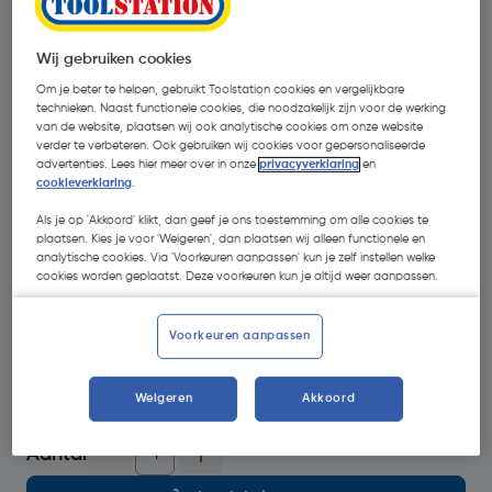
Promoties
GRATIS starterkit
Wij gebruiken cookies
Krijg een GRATIS
Einhell 2,5Ah Starterkit (11781)
t.w.v.
€49,95 bij aankoop van geselecteerde Einhell
Om je beter te helpen, gebruikt Toolstation cookies en vergelijkbare
technieken. Naast functionele cookies, die noodzakelijk zijn voor de werking
machines. Geldig t/m 14 augustus 2026.
van de website, plaatsen wij ook analytische cookies om onze website
verder te verbeteren. Ook gebruiken wij cookies voor gepersonaliseerde
Let op: voeg starterkit toe aan je winkelwagen en de korting
advertenties. Lees hier meer over in onze
privacyverklaring
en
wordt automatisch verrekend.
cookieverklaring
.
Als je op 'Akkoord' klikt, dan geef je ons toestemming om alle cookies te
plaatsen. Kies je voor 'Weigeren', dan plaatsen wij alleen functionele en
Selecteer winkel - Bekijk voorraadniveaus en haal binnen 10
analytische cookies. Via 'Voorkeuren aanpassen' kun je zelf instellen welke
minuten op
cookies worden geplaatst. Deze voorkeuren kun je altijd weer aanpassen.
Selecteer vestiging
Voorkeuren aanpassen
op voorraad
voor levering
morgen
7
voor bezorging
Weigeren
Akkoord
Aantal