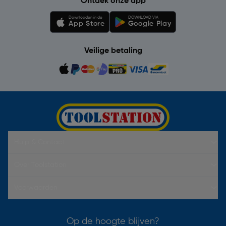
Ontdek onze app
Downloaden in de
DOWNLOAD VIA
App Store
Google Play
Veilige betaling
Hulp & Contact
Over Toolstation
Voorwaarden
Op de hoogte blijven?