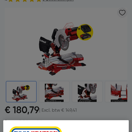
€ 180,79
| Excl. btw € 149,41
Recupelbijdrage inbegrepen