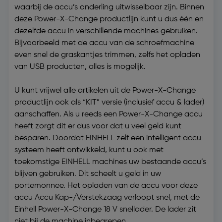
waarbij de accu’s onderling uitwisselbaar zijn. Binnen
deze Power-X-Change productlijn kunt u dus één en
dezelfde accu in verschillende machines gebruiken.
Bijvoorbeeld met de accu van de schroefmachine
even snel de graskantjes trimmen, zelfs het opladen
van USB producten, alles is mogelijk.
U kunt vrijwel alle artikelen uit de Power-X-Change
productlijn ook als “KIT” versie (inclusief accu & lader)
aanschaffen. Als u reeds een Power-X-Change accu
heeft zorgt dit er dus voor dat u veel geld kunt
besparen. Doordat EINHELL zelf een intelligent accu
systeem heeft ontwikkeld, kunt u ook met
toekomstige EINHELL machines uw bestaande accu’s
blijven gebruiken. Dit scheelt u geld in uw
portemonnee. Het opladen van de accu voor deze
accu Accu Kap-/Verstekzaag verloopt snel, met de
Einhell Power-X-Change 18 V snellader. De lader zit
niet bij de machine inbegrepen.